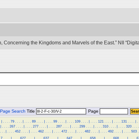
n, Concerning the Kingdoms and Marvels of the East.” NII “Digi
Page Search
Title
Page
.
|
.
.
.
.
79
.
.
.
.
|
.
.
.
.
89
.
.
.
.
|
.
.
.
.
99
.
.
.
.
|
.
.
.
.
109
.
.
.
.
|
.
.
.
.
121
.
.
.
.
|
.
.
.
.
131
.
.
.
.
|
.
|
.
.
.
.
267
.
.
.
.
|
.
.
.
.
277
.
.
.
.
|
.
.
.
.
287
.
.
.
.
|
.
.
.
.
299
.
.
.
.
|
.
.
.
.
310
.
.
.
.
|
.
.
.
.
320
.
.
.
.
.
.
.
|
.
.
.
.
452
.
.
.
.
|
.
.
.
.
462
.
.
.
.
|
.
.
.
.
472
.
.
.
.
|
.
.
.
.
482
.
.
.
.
|
.
.
.
.
492
.
.
.
.
|
.
.
.
.
503
.
17
.
.
.
.
|
.
.
.
.
627
.
.
.
.
|
.
.
.
.
637
.
.
.
.
|
.
.
.
.
647
.
.
.
.
|
.
.
.
.
658
.
.
.
.
|
.
.
.
.
668
.
.
.
.
|
.
.
.
.
6