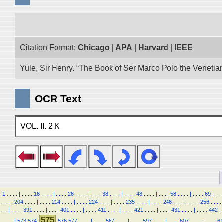
Citation Format:
Chicago
|
APA
|
Harvard
|
IEEE
Yule, Sir Henry. “The Book of Ser Marco Polo the Venetia
OCR Text
VOL. II. 2 K
1
.
.
.
.
|
.
.
.
.
16
.
.
.
.
|
.
.
.
.
26
.
.
.
.
|
.
.
.
.
38
.
.
.
.
|
.
.
.
.
48
.
.
.
.
|
.
.
.
.
58
.
.
.
.
|
.
.
.
.
69
.
.
.
.
.
.
.
204
.
.
.
.
|
.
.
.
.
214
.
.
.
.
|
.
.
.
.
224
.
.
.
.
|
.
.
.
.
235
.
.
.
.
|
.
.
.
.
246
.
.
.
.
|
.
.
.
.
256
.
.
.
.
.
.
|
.
.
.
.
391
.
.
.
.
|
.
.
.
.
401
.
.
.
.
|
.
.
.
.
411
.
.
.
.
|
.
.
.
.
421
.
.
.
.
|
.
.
.
.
431
.
.
.
.
|
.
.
.
.
442
.
575
.
.
.
.
|
573
574
576
577
.
.
.
.
|
.
.
.
.
587
.
.
.
.
|
.
.
.
.
597
.
.
.
.
|
.
.
.
.
607
.
.
.
.
|
.
.
.
.
6