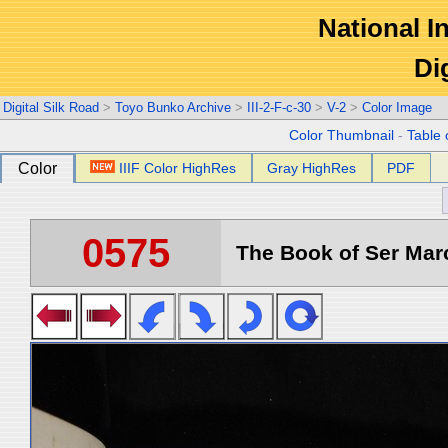
National In
Di
Digital Silk Road
>
Toyo Bunko Archive
>
III-2-F-c-30
>
V-2
>
Color Image
Color Thumbnail
-
Table 
Color
IIIF Color HighRes
Gray HighRes
PDF
0575
The Book of Ser Marc