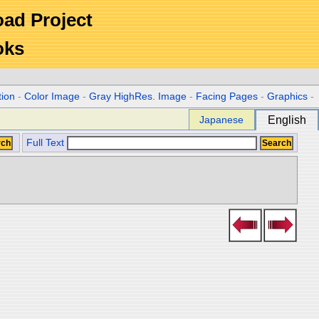
Road Project
oks
tion
-
Color Image
-
Gray HighRes. Image
-
Facing Pages
-
Graphics
-
Japanese
English
Full Text