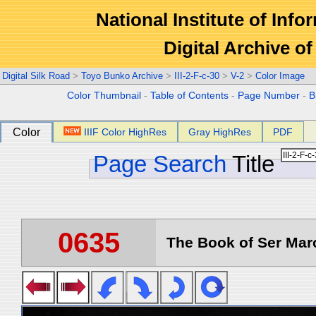
National Institute of Info
Digital Archive 
Digital Silk Road
>
Toyo Bunko Archive
>
III-2-F-c-30
>
V-2
>
Color Image
Color Thumbnail
-
Table of Contents
-
Page Number
-
B
Color
IIIF Color HighRes
Gray HighRes
PDF
Page Search
Title
0635
The Book of Ser Marc