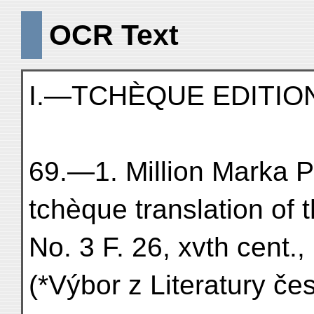
OCR Text
I.—TCHÈQUE EDITIO
69.—1. Million Marka P
tchèque translation of
No. 3 F. 26, xvth cent
(*Výbor z Literatury čes