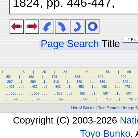
1824, pp. 446-447,
Page Search
Title
1
.
.
.
.
|
.
.
.
.
16
.
.
.
.
|
.
.
.
.
26
.
.
.
.
|
.
.
.
.
38
.
.
.
.
|
.
.
.
.
48
.
.
.
.
|
.
.
.
.
58
.
.
.
.
|
.
.
.
.
69
.
.
.
.
.
152
.
.
.
.
|
.
.
.
.
162
.
.
.
.
|
.
.
.
.
173
.
.
.
.
|
.
.
.
.
183
.
.
.
.
|
.
.
.
.
194
.
.
.
.
|
.
.
.
.
204
.
.
.
.
|
.
.
.
.
287
.
.
.
.
|
.
.
.
.
299
.
.
.
.
|
.
.
.
.
310
.
.
.
.
|
.
.
.
.
320
.
.
.
.
|
.
.
.
.
330
.
.
.
.
|
.
.
.
.
340
.
.
.
.
|
.
.
.
.
421
.
.
.
.
|
.
.
.
.
431
.
.
.
.
|
.
.
.
.
442
.
.
.
.
|
.
.
.
.
452
.
.
.
.
|
.
.
.
.
462
.
.
.
.
|
.
.
.
.
472
.
.
.
.
|
.
.
.
.
555
.
.
.
.
|
.
.
.
.
567
.
.
.
.
|
.
.
.
.
577
.
.
.
.
|
.
.
.
.
587
.
.
.
.
|
.
.
.
.
597
.
.
.
.
|
.
.
.
.
607
.
.
.
.
|
.
.
.
.
678
.
.
.
.
|
.
.
.
.
688
.
.
.
.
|
.
.
.
.
698
.
.
.
.
|
.
.
.
.
708
.
.
.
.
|
.
.
.
.
718
.
.
.
.
|
.
.
.
.
731
7
List of Books
|
Text Search
|
Image S
Copyright (C) 2003-2026
Nati
Toyo Bunko
.