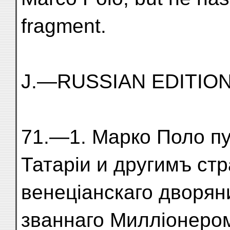
fragment.
J.—RUSSIAN EDITION
71.—1. Марко Поло пу
Татаріи и другимъ ст
венеціанскаго дворян
званнаго Милліонеро