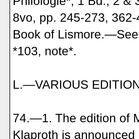
Philologie*, 1 Bd., 2 & 
8vo, pp. 245-273, 362-
Book of Lismore.—See ou
*103, note*.
L.—VARIOUS EDITION
74.—1. The edition of 
Klaproth is announced i