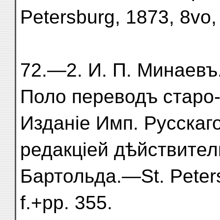
Petersburg, 1873, 8vo,
72.—2. И. П. Минаев
Поло переводъ старо
Изданіе Имп. Русскаг
редакціей дѣйствител
Бартольда.—St. Peters
f.+pp. 355.