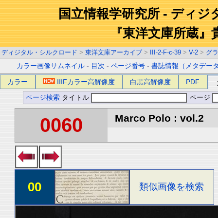
国立情報学研究所 - ディ
『東洋文庫所蔵』
ディジタル・シルクロード
>
東洋文庫アーカイブ
>
III-2-F-c-39
>
V-2
>
グ
カラー画像サムネイル
-
目次
-
ページ番号
-
書誌情報（メタデー
カラー
IIIFカラー高解像度
白黒高解像度
PDF
ページ検索
タイトル
ページ
Marco Polo : vol.2
0060
00
類似画像を検索