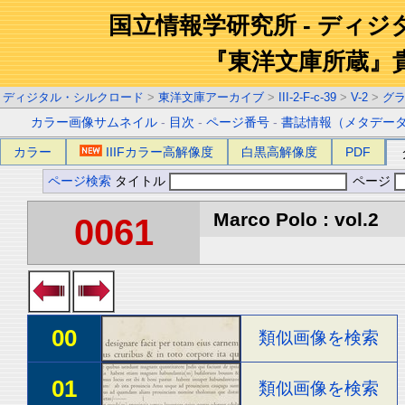
国立情報学研究所 - ディ
『東洋文庫所蔵』
ディジタル・シルクロード
>
東洋文庫アーカイブ
>
III-2-F-c-39
>
V-2
>
グ
カラー画像サムネイル
-
目次
-
ページ番号
-
書誌情報（メタデー
カラー
IIIFカラー高解像度
白黒高解像度
PDF
ページ検索
タイトル
ページ
Marco Polo : vol.2
0061
00
類似画像を検索
01
類似画像を検索