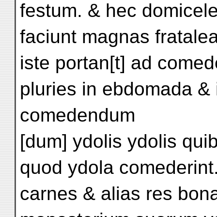
festum. & hec domicele
faciunt magnas fratalea
iste portan[t] ad come
pluries in ebdomada & 
comedendum
[dum] ydolis ydolis qui
quod ydola comederint
carnes & alias res bon