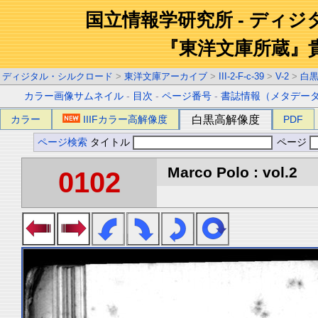
国立情報学研究所 - ディ
『東洋文庫所蔵』
ディジタル・シルクロード
>
東洋文庫アーカイブ
>
III-2-F-c-39
>
V-2
>
白
カラー画像サムネイル
-
目次
-
ページ番号
-
書誌情報（メタデー
カラー
IIIFカラー高解像度
白黒高解像度
PDF
ページ検索
タイトル
ページ
Marco Polo : vol.2
0102