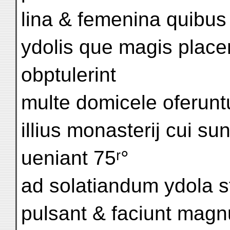
lina & femenina quibus
ydolis que magis place
obptulerint
multe domicele oferu
illius monasterij cui sun
ueniant 75ʳ°
ad solatiandum ydola s
pulsant & faciunt mag