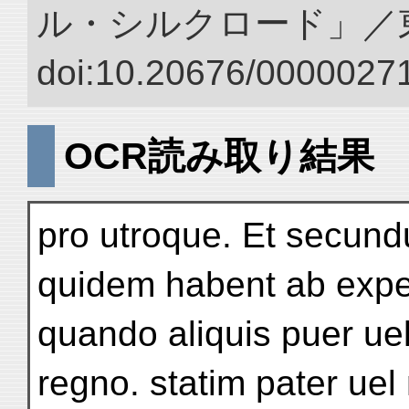
ル・シルクロード」／
doi:10.20676/00000271
OCR読み取り結果
pro utroque. Et secundu
quidem habent ab expe
quando aliquis puer uel
regno. statim pater uel 