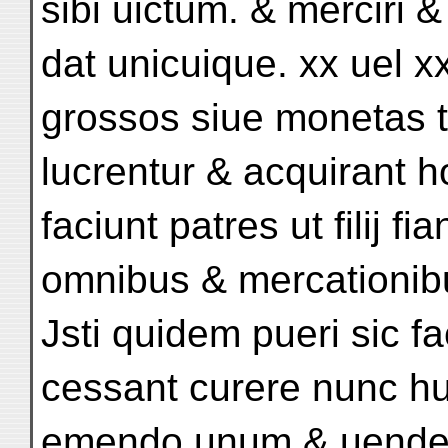
sibi uictum. & merciri & 
dat unicuique. xx uel xxi
grossos siue monetas ta
lucrentur & acquirant 
faciunt patres ut filij fi
omnibus & mercationib
Jsti quidem pueri sic f
cessant curere nunc hu
emendo unum & uenden