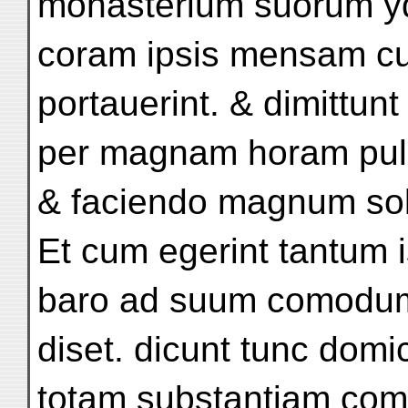
monasterium suorum y
coram ipsis mensam cu
portauerint. & dimittun
per magnam horam pul
& faciendo magnum sol
Et cum egerint tantum 
baro ad suum comodu
diset. dicunt tunc domi
totam substantiam com