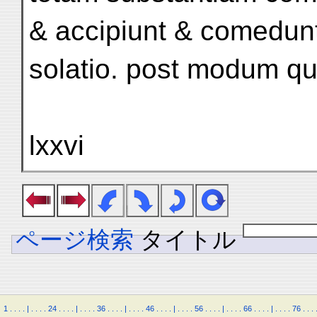
& accipiunt & comedun
solatio. post modum qu
lxxvi
ページ検索
タイトル
1
.
.
.
.
|
.
.
.
.
24
.
.
.
.
|
.
.
.
.
36
.
.
.
.
|
.
.
.
.
46
.
.
.
.
|
.
.
.
.
56
.
.
.
.
|
.
.
.
.
66
.
.
.
.
|
.
.
.
.
76
.
.
.