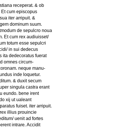
stiana receperat. & ob
. Et cum episcopus
sua iter arripuit. &
 regem dominum suum.
postmodum de sepulcro noua
m. Et cum rex audiuisset/
cum totum esse sepulcri
cidi/ in sui dedecus
 ita dedecoratus fuerat
uod omnes circum-
 coronam. neque manu-
undus inde loquetur.
ditum. & duxit secum
per singula castra erant
tu eundo. bene irent
o xij ut ualeant
tus fuiset. iter arripuit.
ex illius prouincie
itum/ uenit ad fortes
rent intrare. Accidit