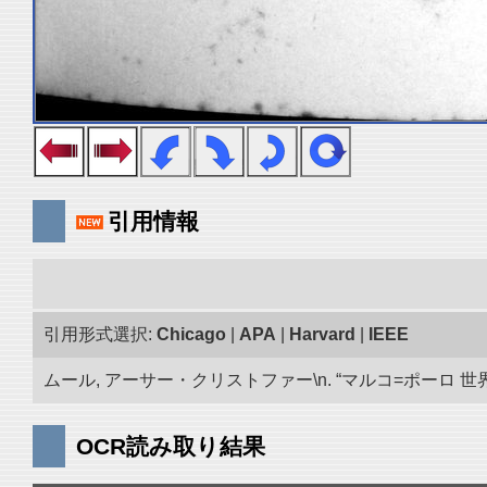
引用情報
引用形式選択:
Chicago
|
APA
|
Harvard
|
IEEE
ムール, アーサー・クリストファー\n. “マルコ=ポーロ 世界の
OCR読み取り結果