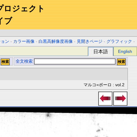
プロジェクト
イブ
ション
-
カラー画像
-
白黒高解像度画像
-
見開きページ
-
グラフィック
-
日本語
English
全文検索
マルコ=ポーロ : vol.2