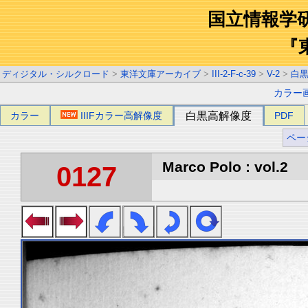
国立情報学
『
ディジタル・シルクロード
>
東洋文庫アーカイブ
>
III-2-F-c-39
>
V-2
>
白
カラー
カラー
IIIFカラー高解像度
白黒高解像度
PDF
ペー
Marco Polo : vol.2
0127