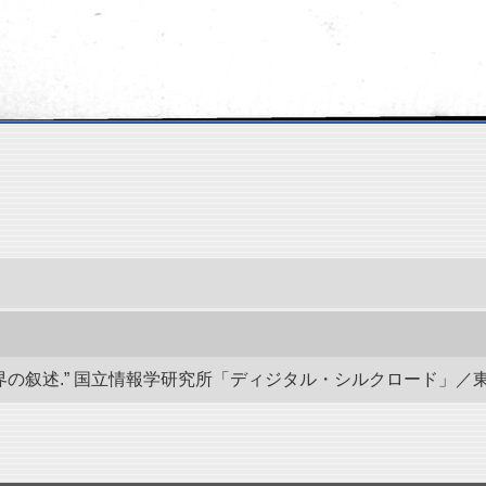
叙述.” 国立情報学研究所「ディジタル・シルクロード」／東洋文庫. do