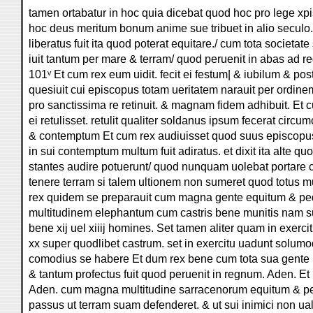
tamen ortabatur in hoc quia dicebat quod hoc pro lege xpi
hoc deus meritum bonum anime sue tribuet in alio seculo
liberatus fuit ita quod poterat equitare./ cum tota societate 
iuit tantum per mare & terram/ quod peruenit in abas ad
101ᵛ Et cum rex eum uidit. fecit ei festum| & iubilum & 
quesiuit cui episcopus totam ueritatem narauit per ordine
pro sanctissima re retinuit. & magnam fidem adhibuit. Et 
ei retulisset. retulit qualiter soldanus ipsum fecerat circum
& contemptum Et cum rex audiuisset quod suus episcopus
in sui contemptum multum fuit adiratus. et dixit ita alte q
stantes audire potuerunt/ quod nunquam uolebat portare
tenere terram si talem ultionem non sumeret quod totus m
rex quidem se preparauit cum magna gente equitum & pe
multitudinem elephantum cum castris bene munitis nam su
bene xij uel xiiij homines. Set tamen aliter quam in exerci
xx super quodlibet castrum. set in exercitu uadunt solumod
comodius se habere Et dum rex bene cum tota sua gente para
& tantum profectus fuit quod peruenit in regnum. Aden. Et r
Aden. cum magna multitudine sarracenorum equitum & ped
passus ut terram suam defenderet. & ut sui inimici non uale