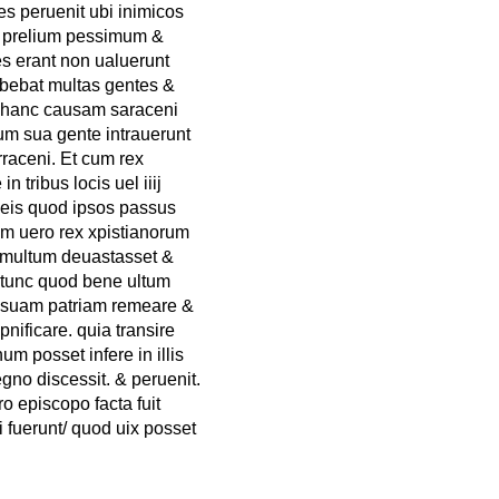
s peruenit ubi inimicos
ue prelium pessimum &
res erant non ualuerunt
abebat multas gentes &
b hanc causam saraceni
um sua gente intrauerunt
rraceni. Et cum rex
 tribus locis uel iiij
it eis quod ipsos passus
cum uero rex xpistianorum
s multum deuastasset &
 tunc quod bene ultum
d suam patriam remeare &
ificare. quia transire
m posset infere in illis
gno discessit. & peruenit.
ro episcopo facta fuit
i fuerunt/ quod uix posset