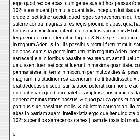
ergo quod rex de abas. cum gente sua ad hos passus forte
102ʳ suos inuenit| in multa quantitate. Inceptum fuit itaq
crudele. set taliter accidit quod reges sarracenorum qui t
suferre contra magnas uires regis prouincie abas. quia h
bonas nam xpistiani ualent multo melius sarracenis Et o
terga eorum conuerterunt in fugam. & Rex xpistianorum c
in regnum Aden. & in illis passibus mortui fuerunt multi sa
de abas. cum sua gente intrauerunt in regnum Aden. bene in
sarraceni eis in fortibus passibus resisterunt. set nil ualu
ualuissent tueri set occisi fuerunt in maxima quantitate. 
permansisset in terris inimicorum per multos dies & ipsa
magnam multitudinem saracenorum morti tradidisset dixit
erat dedecus episcopi sui. & quod poterat cum honore a
uidebat etiam quod non ualebat amplius suos inimicos dapn
debebant nimis fortes passus. & quod pauca gens ei dapnu
partibus siue passibus malis. & ob istam causam ab illo re
abas in patriam suam. Intellexistis ergo qualiter uindicta p
102ᵛ super illos sarracenos canes.| nam de ipsis tot mortu
ci