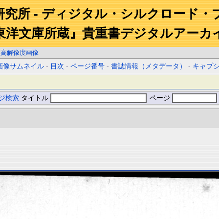
研究所 - ディジタル・シルクロード・
東洋文庫所蔵』貴重書デジタルアーカ
黒高解像度画像
画像サムネイル
-
目次
-
ページ番号
-
書誌情報（メタデータ）
-
キャプ
ジ検索
タイトル
ページ