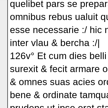
quelibet pars se prepa
omnibus rebus ualuit q
esse necessarie :/ hic 
inter vlau & bercha :/|
126v° Et cum dies belli
surexit & fecit armare
& omnes suas acies ord
bene & ordinate tamqu
prudens ut ipse erat stat