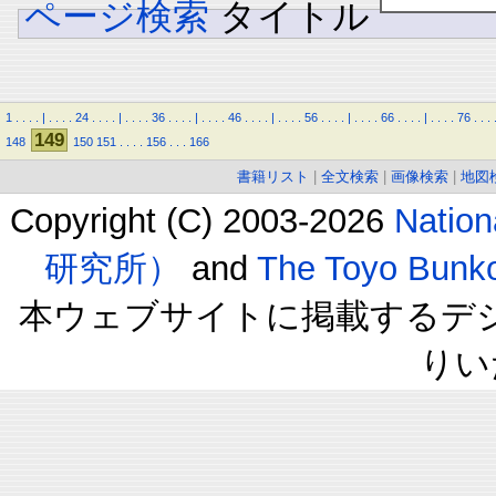
ページ検索
タイトル
1
.
.
.
.
|
.
.
.
.
24
.
.
.
.
|
.
.
.
.
36
.
.
.
.
|
.
.
.
.
46
.
.
.
.
|
.
.
.
.
56
.
.
.
.
|
.
.
.
.
66
.
.
.
.
|
.
.
.
.
76
.
.
.
149
148
150
151
.
.
.
.
156
.
.
.
166
書籍リスト
|
全文検索
|
画像検索
|
地図
Copyright (C) 2003-2026
Natio
研究所）
and
The Toyo B
本ウェブサイトに掲載するデ
りい