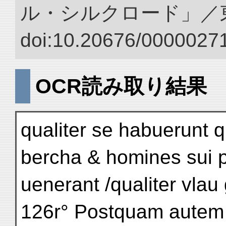
ル・シルクロード」／
doi:10.20676/00000271
OCR読み取り結果
qualiter se habuerunt 
bercha & homines sui 
uenerant /qualiter vlau 
126r° Postquam autem 