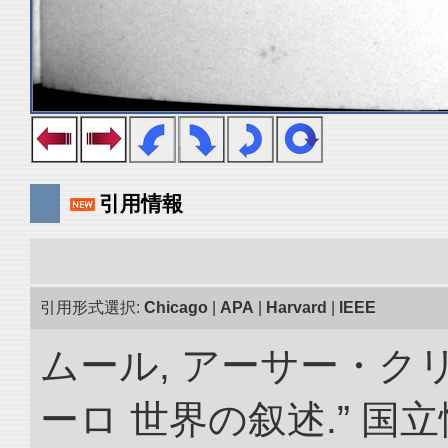
引用情報
引用形式選択:
Chicago
|
APA
|
Harvard
|
IEEE
ムール, アーサー・クリ
ーロ 世界の叙述.” 