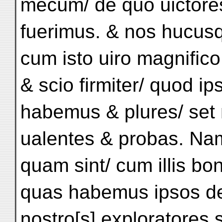
mecum/ de quo uictore
fuerimus. & nos hucu
cum isto uiro magnifico
& scio firmiter/ quod i
habemus & plures/ set
ualentes & probas. Nam
quam sint/ cum illis bo
quas habemus ipsos d
nostro[s] exploratores