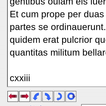
gentibus ouiam eis iuer
Et cum prope per duas 
partes se ordinauerunt.
quidem erat pulcrior q
quantitas militum bella
cxxiii