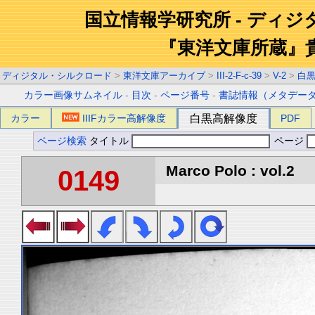
国立情報学研究所 - ディ
『東洋文庫所蔵』
ディジタル・シルクロード
>
東洋文庫アーカイブ
>
III-2-F-c-39
>
V-2
>
白
カラー画像サムネイル
-
目次
-
ページ番号
-
書誌情報（メタデー
カラー
IIIFカラー高解像度
白黒高解像度
PDF
ページ検索
タイトル
ページ
Marco Polo : vol.2
0149