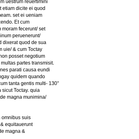
m uestrum reuertimini
 etiam dicite ei quod
meam. set ei ueniam
cendo. Et cum
m moram fecerunt/ set
minum peruenerunt/
d dixerat quod de sua
m uie/ & cum Toctay
m non posset negotium
multas partes transmisit.
mnes parati causa eundi
Nogay quidem quando
cum tanta gentis multi- 130°
 sicut Toctay. quia
alde magna munimina/
um omnibus suis
 & equitauerunt
lde magna &