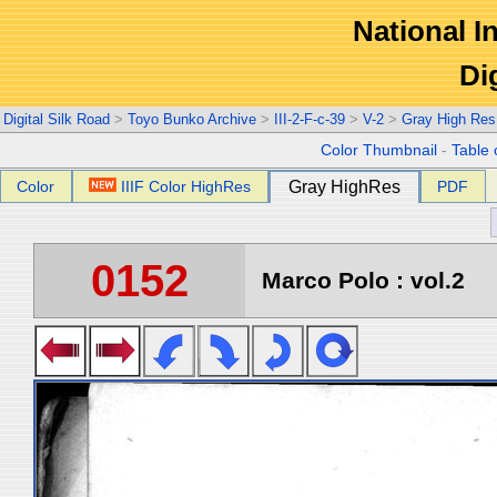
National In
Di
Digital Silk Road
>
Toyo Bunko Archive
>
III-2-F-c-39
>
V-2
>
Gray High Res
Color Thumbnail
-
Table 
Color
IIIF Color HighRes
Gray HighRes
PDF
0152
Marco Polo : vol.2