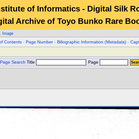
stitute of Informatics - Digital Silk 
gital Archive of Toyo Bunko Rare Bo
. Image
of Contents
-
Page Number
-
Biliographic Information (Metadata)
-
Cap
Page Search
Title
Page