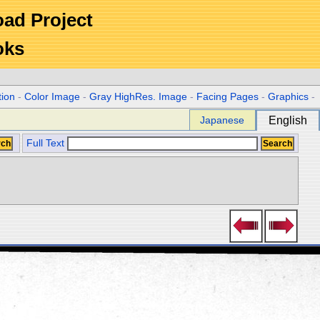
Road Project
oks
tion
-
Color Image
-
Gray HighRes. Image
-
Facing Pages
-
Graphics
-
Japanese
English
Full Text