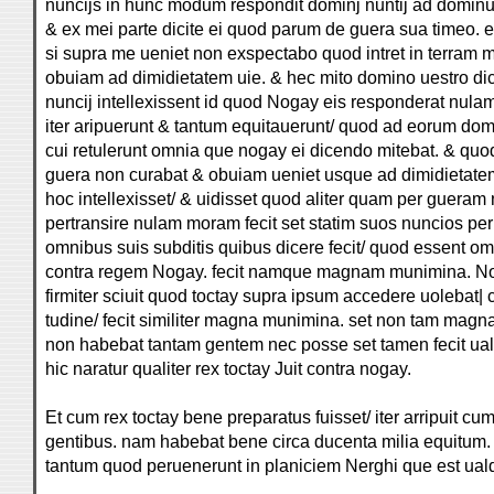
nuncijs in hunc modum respondit dominj nuntij ad dominu
& ex mei parte dicite ei quod parum de guera sua timeo. et
si supra me ueniet non exspectabo quod intret in terram 
obuiam ad dimidietatem uie. & hec mito domino uestro di
nuncij intellexissent id quod Nogay eis responderat nula
iter aripuerunt & tantum equitauerunt/ quod ad eorum do
cui retulerunt omnia que nogay ei dicendo mitebat. & quo
guera non curabat & obuiam ueniet usque ad dimidietate
hoc intellexisset/ & uidisset quod aliter quam per guera
pertransire nulam moram fecit set statim suos nuncios per 
omnibus suis subditis quibus dicere fecit/ quod essent o
contra regem Nogay. fecit namque magnam munimina. 
firmiter sciuit quod toctay supra ipsum accedere uolebat| 
tudine/ fecit similiter magna munimina. set non tam magna
non habebat tantam gentem nec posse set tamen fecit u
hic naratur qualiter rex toctay Juit contra nogay.
Et cum rex toctay bene preparatus fuisset/ iter arripuit c
gentibus. nam habebat bene circa ducenta milia equitum.
tantum quod peruenerunt in planiciem Nerghi que est ua