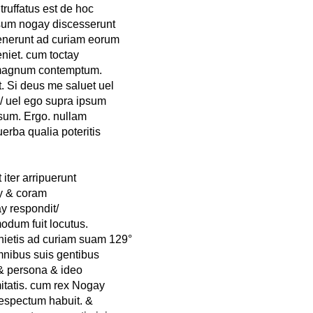
truffatus est de hoc
nsum nogay discesserunt
uenerunt ad curiam eorum
niet. cum toctay
in magnum contemptum.
t. Si deus me saluet uel
a/ uel ego supra ipsum
um. Ergo. nullam
uerba qualia poteritis
iter arripuerunt
y & coram
y respondit/
odum fuit locutus.
nietis ad curiam suam 129°
mnibus suis gentibus
 & persona & ideo
mitatis. cum rex Nogay
despectum habuit. &