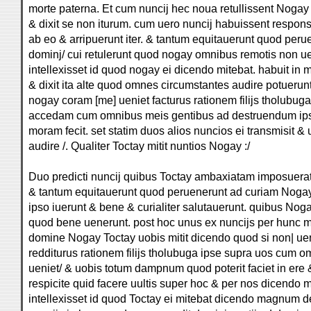
morte paterna. Et cum nuncij hec noua retullissent Nogay 
& dixit se non iturum. cum uero nuncij habuissent respo
ab eo & arripuerunt iter. & tantum equitauerunt quod per
dominj/ cui retulerunt quod nogay omnibus remotis non ue
intellexisset id quod nogay ei dicendo mitebat. habuit 
& dixit ita alte quod omnes circumstantes audire potuerun
nogay coram [me] ueniet facturus rationem filijs tholubug
accedam cum omnibus meis gentibus ad destruendum ips
moram fecit. set statim duos alios nuncios ei transmisit & 
audire /. Qualiter Toctay mitit nuntios Nogay :/
Duo predicti nuncij quibus Toctay ambaxiatam imposuerat 
& tantum equitauerunt quod peruenerunt ad curiam Noga
ipso iuerunt & bene & curialiter salutauerunt. quibus Noga
quod bene uenerunt. post hoc unus ex nuncijs per hunc m
domine Nogay Toctay uobis mitit dicendo quod si non| ue
redditurus rationem filijs tholubuga ipse supra uos cum o
ueniet/ & uobis totum dampnum quod poterit faciet in ere
respicite quid facere uultis super hoc & per nos dicendo 
intellexisset id quod Toctay ei mitebat dicendo magnum 