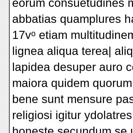
eorum consuetudines m
abbatias quamplures h
17vᵒ etiam multitudin
lignea aliqua terea| ali
lapidea desuper auro co
maiora quidem quorum 
bene sunt mensure pas
religiosi igitur ydolatre
honeste secundum se u