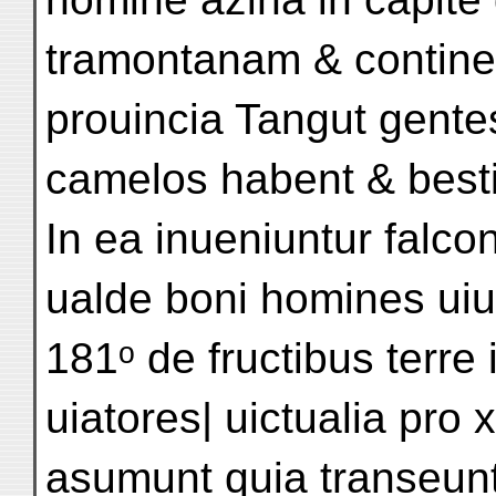
tramontanam & contine
prouincia Tangut gentes
camelos habent & best
In ea inueniuntur falcon
ualde boni homines uiu
181ᵒ de fructibus terre 
uiatores| uictualia pro 
asumunt quia transeun