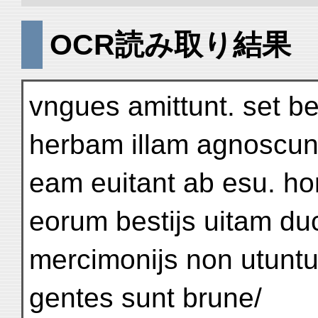
OCR読み取り結果
vngues amittunt. set bes
herbam illam agnoscun
eam euitant ab esu. ho
eorum bestijs uitam du
mercimonijs non utuntur
gentes sunt brune/