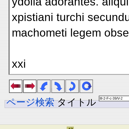
ydolla adorantes. aliqu
xpistiani turchi secun
machometi legem obse
xxi
ページ検索
タイトル