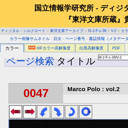
国立情報学研究所 - ディ
『東洋文庫所蔵』
ディジタル・シルクロード
>
東洋文庫アーカイブ
>
III-2-F-c-39
>
V-2
>
カ
カラー画像サムネイル
-
目次
-
ページ番号
-
書誌情報（メタデー
カラー
IIIFカラー高解像度
白黒高解像度
PDF
ページ検索
タイトル
Marco Polo : vol.2
0047