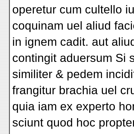
operetur cum cultello i
coquinam uel aliud fac
in ignem cadit. aut aliud
contingit aduersum Si si
similiter & pedem incidi
frangitur brachia uel c
quia iam ex experto h
sciunt quod hoc propte