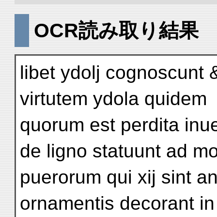
OCR読み取り結果
libet ydolj cognoscunt 
virtutem ydola quidem
quorum est perdita inu
de ligno statuunt ad 
puerorum qui xij sint a
ornamentis decorant i