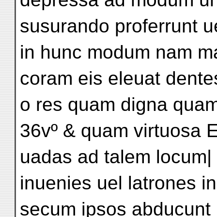
susurando proferrunt ue
in hunc modum nam m
coram eis eleuat dentes
o res quam digna quam
36vº & quam virtuosa Et 
uadas ad talem locum| e
inuenies uel latrones in
secum ipsos abducunt 