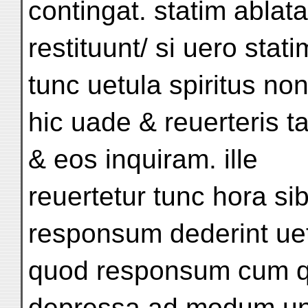
contingat. statim ablata
restituunt/ si uero sta
tunc uetula spiritus no
hic uade & reuerteris ta
& eos inquiram. ille
reuertetur tunc hora sib
responsum dederint uet
quod responsum cum q
depressa ad modum uniu