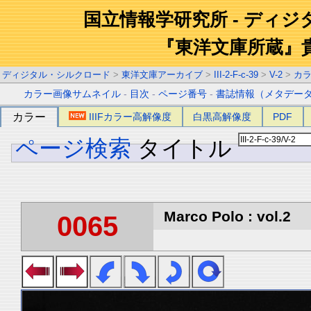
国立情報学研究所 - ディ
『東洋文庫所蔵』
ディジタル・シルクロード
>
東洋文庫アーカイブ
>
III-2-F-c-39
>
V-2
>
カ
カラー画像サムネイル
-
目次
-
ページ番号
-
書誌情報（メタデー
カラー
IIIFカラー高解像度
白黒高解像度
PDF
ページ検索
タイトル
Marco Polo : vol.2
0065