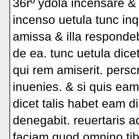
36rº ydola incensare & i
incenso uetula tunc inq
amissa & illa responde
de ea. tunc uetula dicet 
qui rem amiserit. perscr
inuenies. & si quis eam
dicet talis habet eam di
denegabit. reuertaris 
faciam quod omnino tibi 