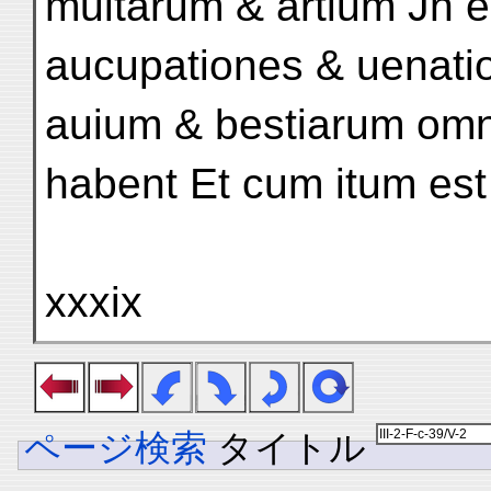
multarum & artium Jn e
aucupationes & uenati
auium & bestiarum om
habent Et cum itum est
xxxix
ページ検索
タイトル