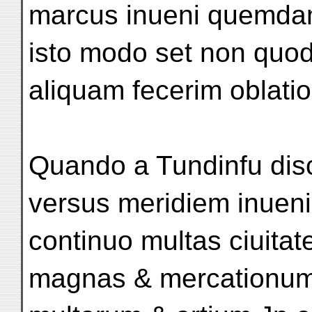
marcus inueni quemda
isto modo set non quod
aliquam fecerim oblat
Quando a Tundinfu disce
versus meridiem inuen
continuo multas ciuitat
magnas & mercationu