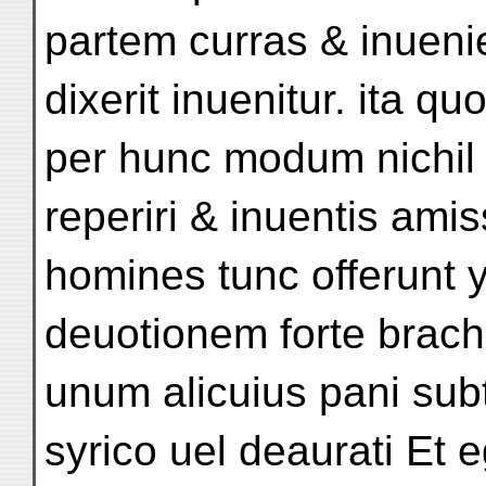
partem curras & inueni
dixerit inuenitur. ita qu
per hunc modum nichil 
reperiri & inuentis amis
homines tunc offerunt 
deuotionem forte brac
unum alicuius pani subt
syrico uel deaurati Et 