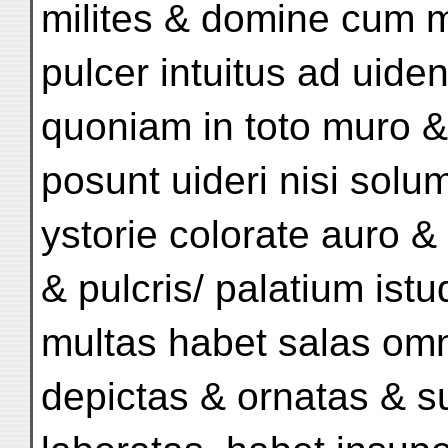
milites & domine cum m
pulcer intuitus ad uid
quoniam in toto muro &
posunt uideri nisi sol
ystorie colorate auro & 
& pulcris/ palatium istu
multas habet salas omn
depictas & ornatas & sub