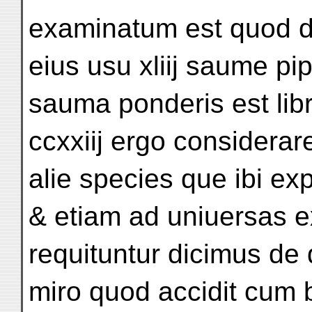
examinatum est quod di
eius usu xliij saume pi
sauma ponderis est lib
ccxxiij ergo considerar
alie species que ibi e
& etiam ad uniuersas 
requituntur dicimus d
miro quod accidit cum 