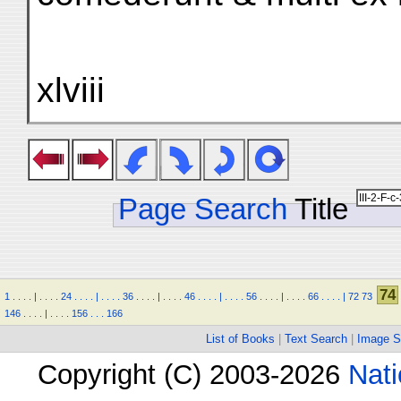
xlviii
Page Search
Title
74
1
.
.
.
.
|
.
.
.
.
24
.
.
.
.
|
.
.
.
.
36
.
.
.
.
|
.
.
.
.
46
.
.
.
.
|
.
.
.
.
56
.
.
.
.
|
.
.
.
.
66
.
.
.
.
|
72
73
146
.
.
.
.
|
.
.
.
.
156
.
.
.
166
List of Books
|
Text Search
|
Image S
Copyright (C) 2003-2026
Nati