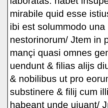
laboratas. habet insup
mirabile quid esse istius
ibi est solummodo una 
nestorinorum/ Jtem in 
mançi quasi omnes gen
uendunt & filias alijs di
& nobilibus ut pro eoru
substinere & filij cum il
habeant unde uiuant/ J