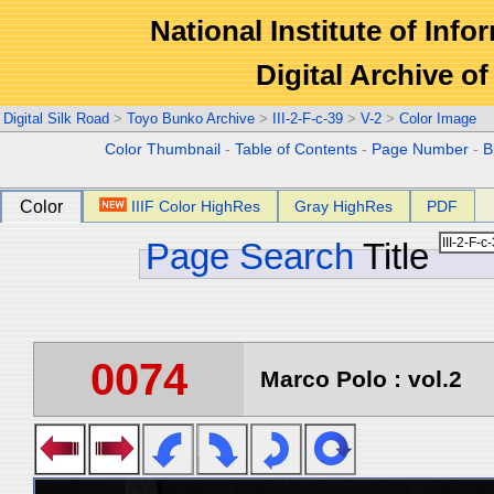
National Institute of Info
Digital Archive 
Digital Silk Road
>
Toyo Bunko Archive
>
III-2-F-c-39
>
V-2
>
Color Image
Color Thumbnail
-
Table of Contents
-
Page Number
-
B
Color
IIIF Color HighRes
Gray HighRes
PDF
Page Search
Title
0074
Marco Polo : vol.2