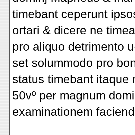
timebant ceperunt ipso
ortari & dicere ne time
pro aliquo detrimento ue
set solummodo pro bon
status timebant itaque 
50vº per magnum domi
examinationem faciend