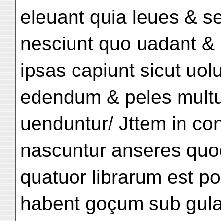
eleuant quia leues & s
nesciunt quo uadant &
ipsas capiunt sicut uol
edendum & peles mult
uenduntur/ Jttem in con
nascuntur anseres quod
quatuor librarum est 
habent goçum sub gula