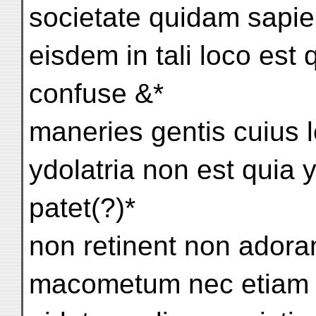
societate quidam sapien
eisdem in tali loco es
confuse &*
maneries gentis cuius
ydolatria non est quia y
patet(?)*
non retinent non adoran
macometum nec etiam