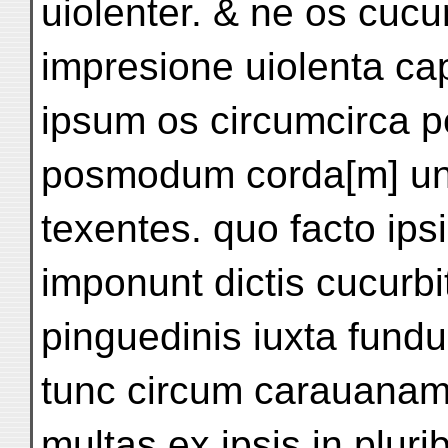
uiolenter. & ne os cucu
impresione uiolenta cap
ipsum os circumcirca p
posmodum corda[m] una
texentes. quo facto ipsi
imponunt dictis cucurbi
pinguedinis iuxta fund
tunc circum carauanam
multas ex ipsis in pluri