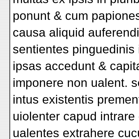
ponunt & cum papione
causa aliquid auferend
sentientes pinguedinis i
ipsas accedunt & capit
imponere non ualent. se
intus existentis premen
uiolenter capud intrar
ualentes extrahere cuc