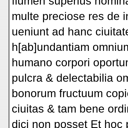
flumen superius nomin
multe preciose res de i
ueniunt ad hanc ciuita
h[ab]undantiam omnium
humano corpori oportun
pulcra & delectabilia 
bonorum fructuum copi
ciuitas & tam bene ord
dici non posset Et hoc