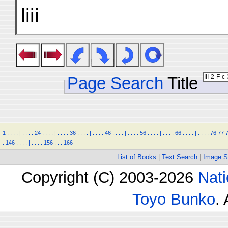
liii
Page Search
Title
1
.
.
.
.
|
.
.
.
.
24
.
.
.
.
|
.
.
.
.
36
.
.
.
.
|
.
.
.
.
46
.
.
.
.
|
.
.
.
.
56
.
.
.
.
|
.
.
.
.
66
.
.
.
.
|
.
.
.
.
76
77
.
146
.
.
.
.
|
.
.
.
.
156
.
.
.
166
List of Books
|
Text Search
|
Image S
Copyright (C) 2003-2026
Nati
Toyo Bunko
.