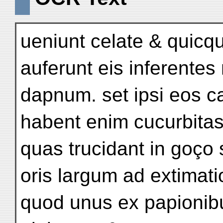
ueniunt celate & quicqu
auferunt eis inferente
dapnum. set ipsi eos 
habent enim cucurbita
quas trucidant in goço 
oris largum ad extimat
quod unus ex papionib