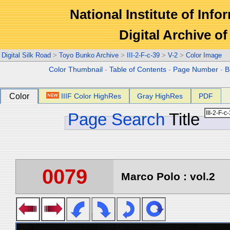
National Institute of Info
Digital Archive 
Digital Silk Road
>
Toyo Bunko Archive
>
III-2-F-c-39
>
V-2
>
Color Image
Color Thumbnail
-
Table of Contents
-
Page Number
-
B
Color
IIIF Color HighRes
Gray HighRes
PDF
Page Search
Title
0079
Marco Polo : vol.2