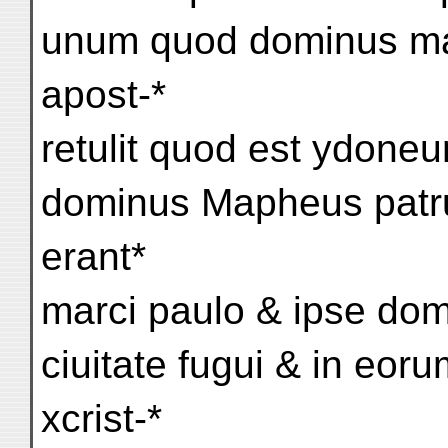
unum quod dominus mar
apost-*
retulit quod est ydone
dominus Mapheus patruu
erant*
marci paulo & ipse dom
ciuitate fugui & in eor
xcrist-*