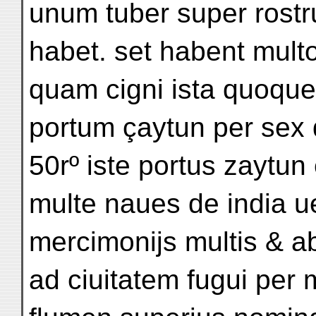
unum tuber super rostr
habet. set habent mult
quam cigni ista quoque 
portum çaytun per sex 
50rº iste portus zaytun 
multe naues de india u
mercimonijs multis & 
ad ciuitatem fugui pe