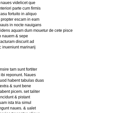
naues videlicet que
teriori parte cum firmis
asu fortuito in aliquo
s. propter escam in eam
nauis in nocte nauigans
 uidens aquam dum mouetur de cete pisce
t in nauem & sepe
racturam discurit ad
 inueniunt marinarij
ire tam sunt fortiter
 ibi reponunt. Naues
 quod habent tabulas duas
 extra & sunt bene
bent picem. set taliter
ncidunt & pistant
am ista tria simul
ungunt naues. & ualet