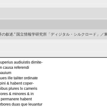
叙述.” 国立情報学研究所「ディジタル・シルクロード」／東洋文庫. do
uperius audiuistis dimite-
am causa referendi
 nauium
s ille taliter ordinate
apini & habent coper-
ibus plures lx cameris
iores & minores & in
m permanere habent
rbores duas que leuantur