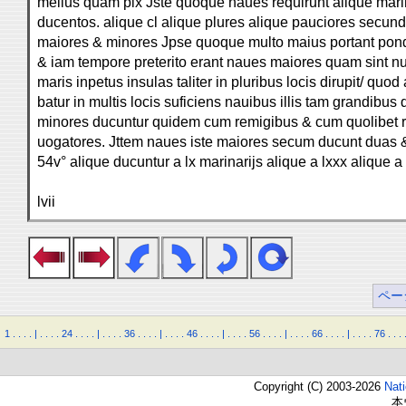
melius quam pix Jste quoque naues requirunt alique marin
ducentos. alique cl alique plures alique pauciores secu
maiores & minores Jpse quoque multo maius portant pon
& iam tempore preterito erant naues maiores quam sint n
maris inpetus insulas taliter in pluribus locis dirupit/ quo
batur in multis locis suficiens nauibus illis tam grandibus
minores ducuntur quidem cum remigibus & cum quolibet 
uogatores. Jttem naues iste maiores secum ducunt duas 
54v° alique ducuntur a lx marinarijs alique a lxxx alique 
lvii
ペー
1
.
.
.
.
|
.
.
.
.
24
.
.
.
.
|
.
.
.
.
36
.
.
.
.
|
.
.
.
.
46
.
.
.
.
|
.
.
.
.
56
.
.
.
.
|
.
.
.
.
66
.
.
.
.
|
.
.
.
.
76
.
.
.
Copyright (C) 2003-2026
Nat
本