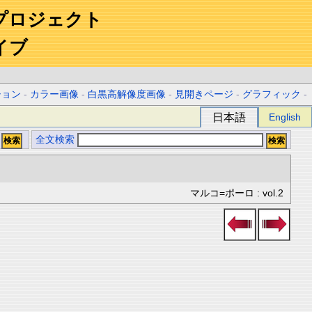
プロジェクト
イブ
ション
-
カラー画像
-
白黒高解像度画像
-
見開きページ
-
グラフィック
-
日本語
English
全文検索
マルコ=ポーロ : vol.2