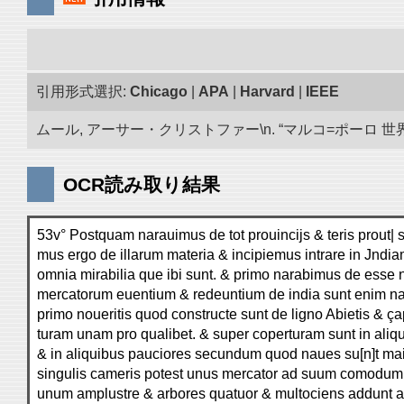
引用形式選択:
Chicago
|
APA
|
Harvard
|
IEEE
ムール, アーサー・クリストファー\n. “マルコ=ポーロ 世界の
OCR読み取り結果
53v° Postquam narauimus de tot prouincijs & teris prout| s
mus ergo de illarum materia & incipiemus intrare in Jndi
omnia mirabilia que ibi sunt. & primo narabimus de esse
mercatorum euentium & redeuntium de india sunt enim naue
primo noueritis quod constructe sunt de ligno Abietis & ç
turam unam pro qualibet. & super coperturam sunt in aliqu
& in aliquibus pauciores secundum quod naues su[n]t ma
singulis cameris potest unus mercator ad suum comodu
unum amplustre & arbores quatuor & multociens addunt a