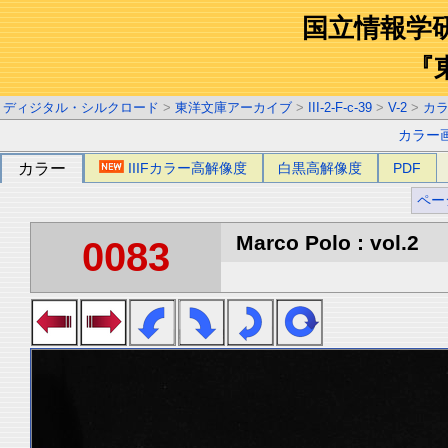
国立情報学
『
ディジタル・シルクロード
>
東洋文庫アーカイブ
>
III-2-F-c-39
>
V-2
>
カ
カラー
カラー
IIIFカラー高解像度
白黒高解像度
PDF
ペー
Marco Polo : vol.2
0083