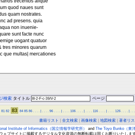
arios trecentos alique
ndum quod naues sunt
dus quam nostrates.
unc ad presens. quia
d aqua non inuenie-
 quare sunt facte nunc
remige uogant quatuor
& tres minores quarum
a c que multas| mercationes
ジ検索
タイトル
ページ
83
.
81
82
84
85
86
.
.
.
.
|
.
.
.
.
96
.
.
.
.
|
.
.
.
.
106
.
.
.
.
|
.
.
.
.
116
.
.
.
.
|
.
.
.
.
126
.
.
.
.
|
.
.
.
書籍リスト
|
全文検索
|
画像検索
|
地図検索
|
著者リス
ional Institute of Informatics（国立情報学研究所）
and
The Toyo Bunko（
ウェブサイトに掲載するデジタル文化資源の無断転載は固くお断りいたしま