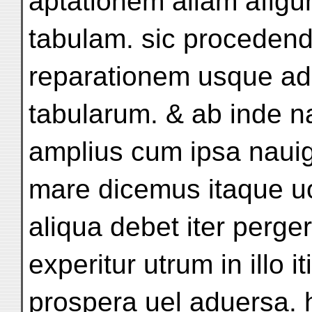
aptationem aliam afigu
tabulam. sic procedend
reparationem usque a
tabularum. & ab inde n
amplius cum ipsa nauig
mare dicemus itaque uo
aliqua debet iter perger
experitur utrum in illo 
prospera uel aduersa.