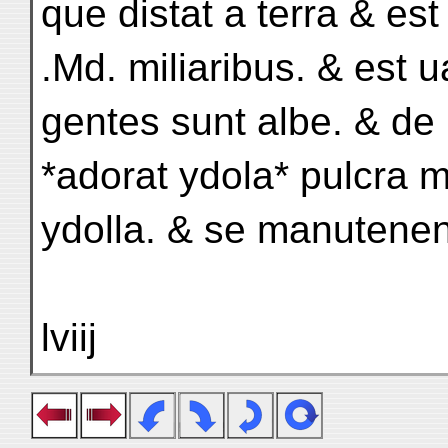
que distat a terra & est
.Md. miliaribus. & est 
gentes sunt albe. & de
*adorat ydola* pulcra 
ydolla. & se manutenen
lviij