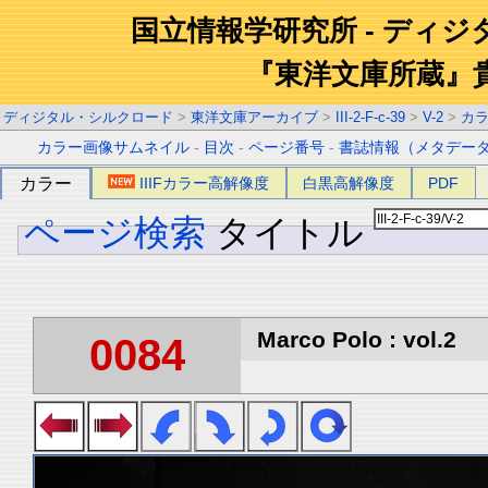
国立情報学研究所 - ディ
『東洋文庫所蔵』
ディジタル・シルクロード
>
東洋文庫アーカイブ
>
III-2-F-c-39
>
V-2
>
カ
カラー画像サムネイル
-
目次
-
ページ番号
-
書誌情報（メタデー
カラー
IIIFカラー高解像度
白黒高解像度
PDF
ページ検索
タイトル
Marco Polo : vol.2
0084