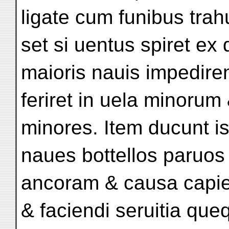
ligate cum funibus trah
set si uentus spiret ex
maioris nauis impedire
feriret in uela minorum
minores. Item ducunt is
naues bottellos paruo
ancoram & causa capie
& faciendi seruitia qu