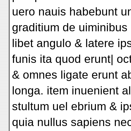
uero nauis habebunt u
graditium de uiminibus 
libet angulo & latere ips
funis ita quod erunt| o
& omnes ligate erunt ab
longa. item inuenient 
stultum uel ebrium & i
quia nullus sapiens ne