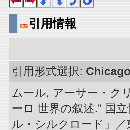
引用情報
引用形式選択:
Chicag
ムール, アーサー・クリ
ーロ 世界の叙述.” 
ル・シルクロード」／