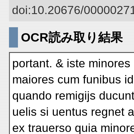
doi:10.20676/00000271
OCR読み取り結果
portant. & iste minores
maiores cum funibus id 
quando remigijs ducun
uelis si uentus regnet 
ex trauerso quia mino