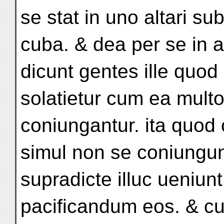
se stat in uno altari su
cuba. & dea per se in al
dicunt gentes ille quod
solatietur cum ea multo
coniungantur. ita quod
simul non se coniungunt
supradicte illuc ueniun
pacificandum eos. & cu