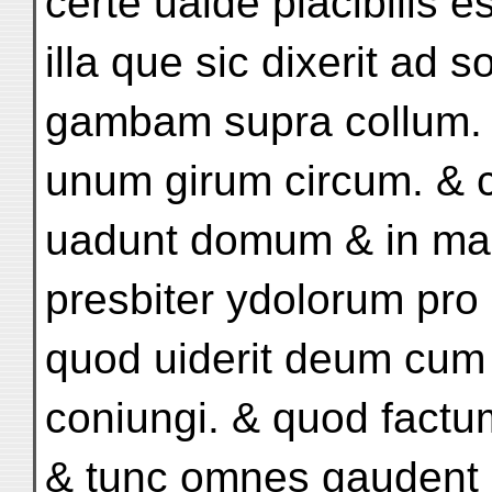
certe ualde placibilis e
illa que sic dixerit ad 
gambam supra collum. 
unum girum circum. & cu
uadunt domum & in m
presbiter ydolorum pro
quod uiderit deum cum
coniungi. & quod factu
& tunc omnes gaudent