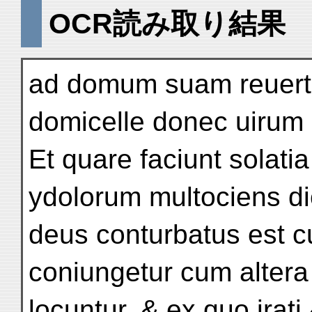
OCR読み取り結果
ad domum suam reuertitu
domicelle donec uirum 
Et quare faciunt solatia
ydolorum multociens di
deus conturbatus est 
coniungetur cum altera 
locuntur. & ex quo irati