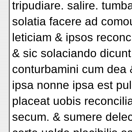
tripudiare. salire. tumb
solatia facere ad co
leticiam & ipsos recon
& sic solaciando dicun
conturbamini cum dea 
ipsa nonne ipsa est pulc
placeat uobis reconcilia
secum. & sumere delec