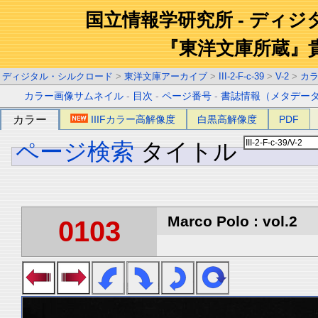
国立情報学研究所 - ディ
『東洋文庫所蔵』
ディジタル・シルクロード
>
東洋文庫アーカイブ
>
III-2-F-c-39
>
V-2
>
カ
カラー画像サムネイル
-
目次
-
ページ番号
-
書誌情報（メタデー
カラー
IIIFカラー高解像度
白黒高解像度
PDF
ページ検索
タイトル
Marco Polo : vol.2
0103