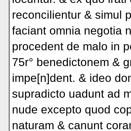
reconcilientur & simul
faciant omnia negotia 
procedent de malo in p
75r° benedictonem & g
impe[n]dent. & ideo do
supradicto uadunt ad
nude excepto quod cop
naturam & canunt cor