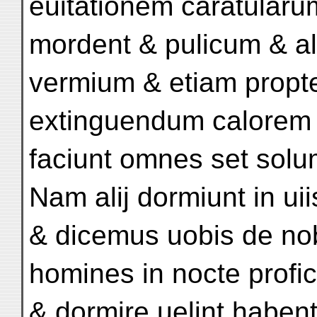
euitationem caratularu
mordent & pulicum & a
vermium & etiam prop
extinguendum calorem
faciunt omnes set sol
Nam alij dormiunt in uii
& dicemus uobis de nob
homines in nocte profic
& dormire uelint haben