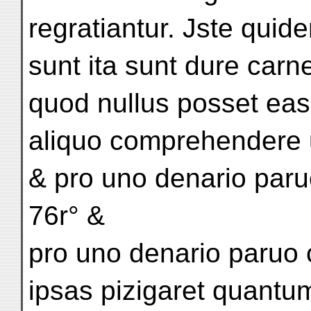
regratiantur. Jste qui
sunt ita sunt dure carn
quod nullus posset eas
aliquo comprehendere u
& pro uno denario paru
76r° &
pro uno denario paruo 
ipsas pizigaret quantu