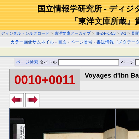
国立情報学研究所 - ディ
『東洋文庫所蔵』
ディジタル・シルクロード
>
東洋文庫アーカイブ
>
III-2-F-c-53
>
V-1
>
見
カラー画像サムネイル
-
目次
-
ページ番号
-
書誌情報（メタデー
ページ検索
タイトル
ページ
Voyages d'Ibn Bat
0010+0011