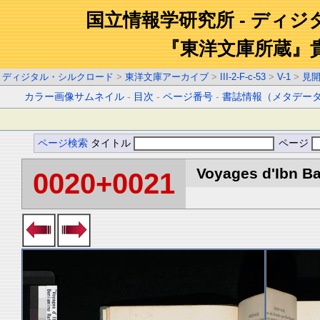
国立情報学研究所 - ディ
『東洋文庫所蔵』
ディジタル・シルクロード
>
東洋文庫アーカイブ
>
III-2-F-c-53
>
V-1
>
見
カラー画像サムネイル
-
目次
-
ページ番号
-
書誌情報（メタデー
ページ検索
タイトル
ページ
Voyages d'Ibn Ba
0020+0021