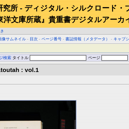
研究所 - ディジタル・シルクロード・
東洋文庫所蔵』貴重書デジタルアーカ
開き
画像サムネイル
-
目次
-
ページ番号
-
書誌情報（メタデータ）
-
キャプ
ジ検索
タイトル
ページ
toutah : vol.1