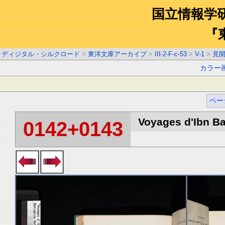
国立情報学
『
ディジタル・シルクロード
>
東洋文庫アーカイブ
>
III-2-F-c-53
>
V-1
>
見
カラー
ペー
Voyages d'Ibn Ba
0142+0143