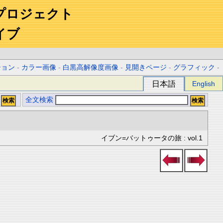
プロジェクト
イブ
ション
-
カラー画像
-
白黒高解像度画像
-
見開きページ
-
グラフィック
-
日本語
English
全文検索
イブン=バットゥータの旅 : vol.1