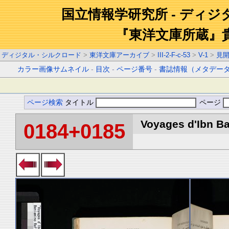
国立情報学研究所 - ディ
『東洋文庫所蔵』
ディジタル・シルクロード
>
東洋文庫アーカイブ
>
III-2-F-c-53
>
V-1
>
見
カラー画像サムネイル
-
目次
-
ページ番号
-
書誌情報（メタデー
ページ検索
タイトル
ページ
Voyages d'Ibn Ba
0184+0185