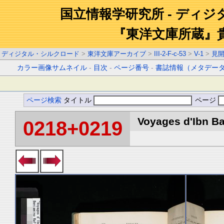
国立情報学研究所 - ディ
『東洋文庫所蔵』
ディジタル・シルクロード
>
東洋文庫アーカイブ
>
III-2-F-c-53
>
V-1
>
見
カラー画像サムネイル
-
目次
-
ページ番号
-
書誌情報（メタデー
ページ検索
タイトル
ページ
Voyages d'Ibn Ba
0218+0219