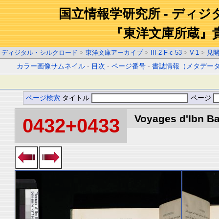
国立情報学研究所 - ディ
『東洋文庫所蔵』
ディジタル・シルクロード
>
東洋文庫アーカイブ
>
III-2-F-c-53
>
V-1
>
見
カラー画像サムネイル
-
目次
-
ページ番号
-
書誌情報（メタデー
ページ検索
タイトル
ページ
Voyages d'Ibn Ba
0432+0433