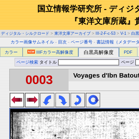
国立情報学研究所 - ディ
『東洋文庫所蔵』
ディジタル・シルクロード
>
東洋文庫アーカイブ
>
III-2-F-c-53
>
V-1
>
白
カラー画像サムネイル
-
目次
-
ページ番号
-
書誌情報（メタデー
カラー
IIIFカラー高解像度
白黒高解像度
PDF
ページ検索
タイトル
ページ
Voyages d'Ibn Batout
0003