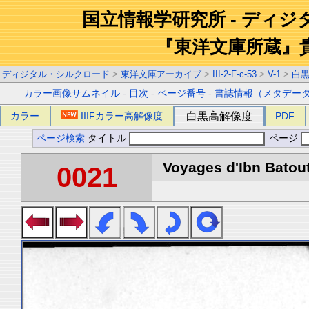
国立情報学研究所 - ディ
『東洋文庫所蔵』
ディジタル・シルクロード
>
東洋文庫アーカイブ
>
III-2-F-c-53
>
V-1
>
白
カラー画像サムネイル
-
目次
-
ページ番号
-
書誌情報（メタデー
カラー
IIIFカラー高解像度
白黒高解像度
PDF
ページ検索
タイトル
ページ
Voyages d'Ibn Batout
0021