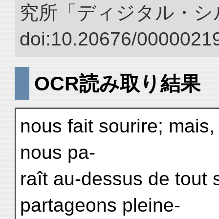
究所「ディジタル・シ
doi:10.20676/00000219
OCR読み取り結果
nous fait sourire; mais,
nous pa-
raît au-dessus de tout
partageons pleine-