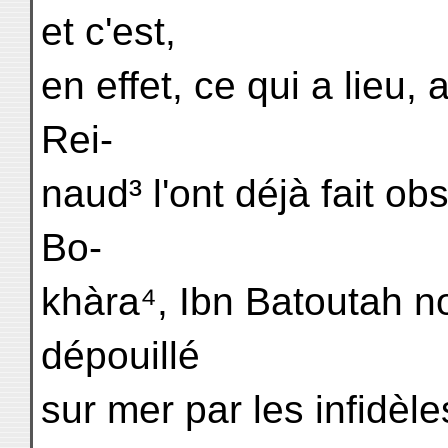
et c'est,
en effet, ce qui a lieu,
Rei-
naud³ l'ont déjà fait obs
Bo-
khàra⁴, Ibn Batoutah no
dépouillé
sur mer par les infidèles