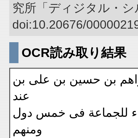
究所「ディジタル・シ
doi:10.20676/00000219
OCR読み取り結果
راهم بن حسين بن على بن
عند
ضاء للجماعة فى خمس دول
ومنهم