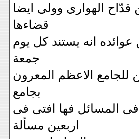
قدّاح الهوارى وولى ايضا
قضاءها
 عوائده انه يستند كل يوم
جمعة
 للجامع الاعظم المعرون
بجامع
 فى المسائل فها افتى فى
اربعين مسألة