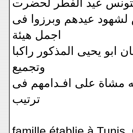
تونس عيد الفطر لحضرت
 لشهود عيدهم وبرزوا فى
اجمل هيئة
 ابو يحيى المذكور راكبا
وتجميع
ته مشاة على افـدامهم فى
ترتيب
famille établie à Tunis.