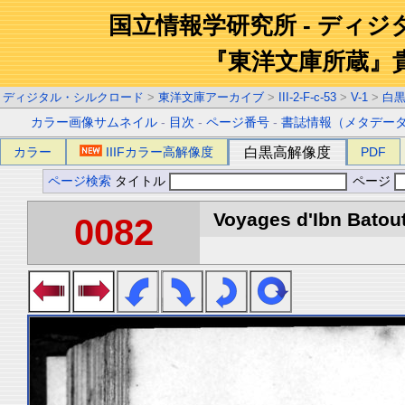
国立情報学研究所 - ディ
『東洋文庫所蔵』
ディジタル・シルクロード
>
東洋文庫アーカイブ
>
III-2-F-c-53
>
V-1
>
白
カラー画像サムネイル
-
目次
-
ページ番号
-
書誌情報（メタデー
カラー
IIIFカラー高解像度
白黒高解像度
PDF
ページ検索
タイトル
ページ
Voyages d'Ibn Batout
0082