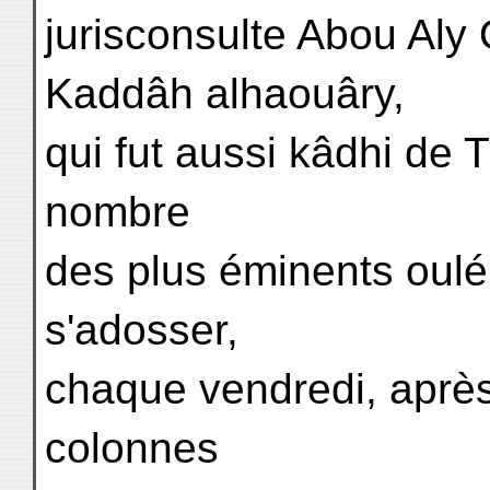
jurisconsulte Abou Aly Om
Kaddâh alhaouâry,
qui fut aussi kâdhi de T
nombre
des plus éminents oulé
s'adosser,
chaque vendredi, après
colonnes