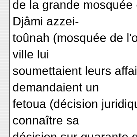
de la grande mosquée 
Djâmi azzei-
toûnah (mosquée de l'ol
ville lui
soumettaient leurs affair
demandaient un
fetoua (décision juridiq
connaître sa
décision sur quarante qu