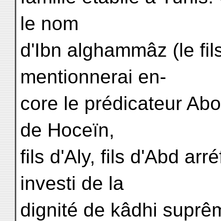
le nom
d'Ibn alghammâz (le fil
mentionnerai en-
core le prédicateur Abou
de Hoceïn,
fils d'Aly, fils d'Abd arré
investi de la
dignité de kâdhi suprê