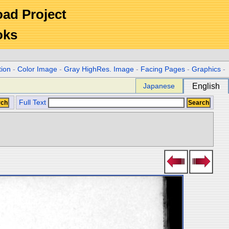
Road Project
oks
tion
-
Color Image
-
Gray HighRes. Image
-
Facing Pages
-
Graphics
-
Japanese
English
Full Text