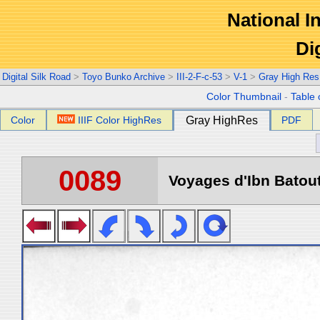
National In
Di
Digital Silk Road
>
Toyo Bunko Archive
>
III-2-F-c-53
>
V-1
>
Gray High Res
Color Thumbnail
-
Table 
Color
IIIF Color HighRes
Gray HighRes
PDF
0089
Voyages d'Ibn Batout