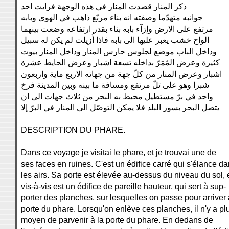
ذكر المنار قصدت المنار في هذه الوجهة فرايت احد
جوانبه متهدّما وصفته انه بناء مربّع ذاهب في الهوى وبابه
مرتفع على الارض وإزآء بابه بناء بقدر ارتفاعه وضعت بينهما
الواح خشب يعبر عليها الى بابه فاذا أُزيلت لم يكن له سبيل
وداخل الباب موضع لجلوس حارس المنار وداخل المنار بيوت
كثيرة وعرض المُمَرّ بداخله تسعة اشبار وعرض الحايط عشرة
اشبار وعرض المنار من كلّ جهة من جهاته الاربع ماية واربعون
شبرا وهو على تلّ مرتفع ومسافة ما بينه وبين المدينة فرخ
واحد في برّ مستطيل محيط به البحر من ثلاث جهات الى ان
يتصل البحر بسور البلد فلا يمكن التوصّل الى المنار في البرّ إلا
DESCRIPTION DU PHARE.
Dans ce voyage je visitai le phare, et je trouvai une de
ses faces en ruines. C'est un édifice carré qui s'élance d
les airs. Sa porte est élevée au-dessus du niveau du sol, 
vis-à-vis est un édifice de pareille hauteur, qui sert à sup-
porter des planches, sur lesquelles on passe pour arriver 
porte du phare. Lorsqu'on enlève ces planches, il n'y a pl
moyen de parvenir à la porte du phare. En dedans de