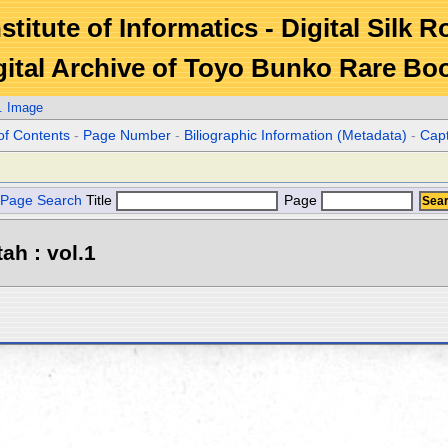
stitute of Informatics - Digital Silk 
gital Archive of Toyo Bunko Rare Bo
. Image
of Contents
-
Page Number
-
Biliographic Information (Metadata)
-
Cap
Page Search
Title
Page
ah : vol.1