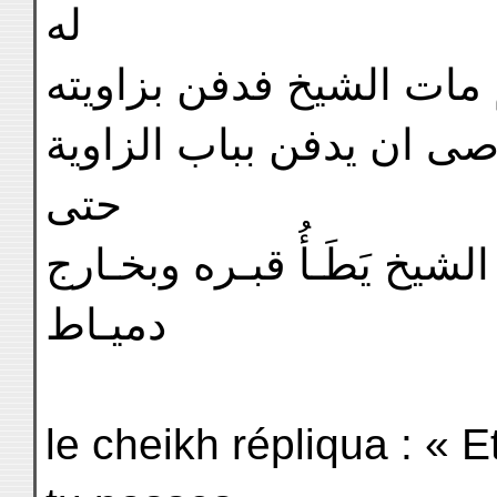
له
 مات الشيخ فدفن بزاويته
ى ان يدفن بباب الزاوية
حتى
شيخ يَطَـأُ قبـره وبخـارج
دميـاط
le cheikh répliqua : « Et