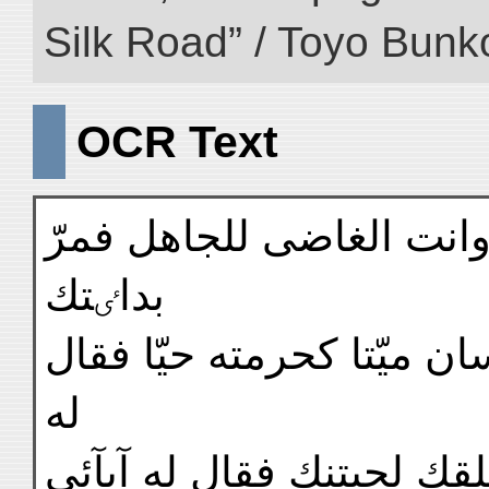
Silk Road” / Toyo Bunk
OCR Text
وانت الغاضى للجاهل فمرّ
بداٸتك
ان ميّتا كحرمته حيّا فقال
له
ك لحيتنك فقال له آبآئى