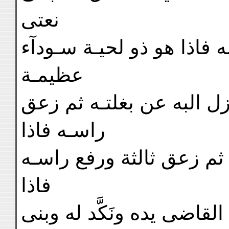
نعتى
 فاذا هو ذو لحيـة سـودآء
عظيمـة
 البه عن بغلتـه ثم زعق
راسـه فاذا
ثم زعق ثالثة ورفع راسـه
فاذا
 القاضى يده ونَكَّد له وبنى