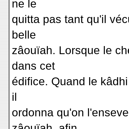
ne le
quitta pas tant qu'il vécu
belle
zâouïah. Lorsque le che
dans cet
édifice. Quand le kâdhi 
il
ordonna qu'on l'ensevel
zâouïah, afin