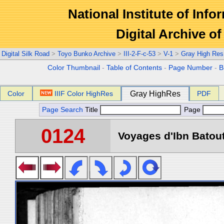
National Institute of Info
Digital Archive 
Digital Silk Road
>
Toyo Bunko Archive
>
III-2-F-c-53
>
V-1
>
Gray High Res
Color Thumbnail
-
Table of Contents
-
Page Number
-
B
Color
IIIF Color HighRes
Gray HighRes
PDF
Page Search
Title
Page
0124
Voyages d'Ibn Batout