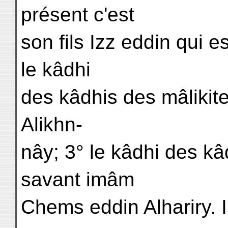
présent c'est
son fils Izz eddin qui e
le kâdhi
des kâdhis des mâlikit
Alikhn-
nây; 3° le kâdhi des kâ
savant imâm
Chems eddin Alhariry. Il