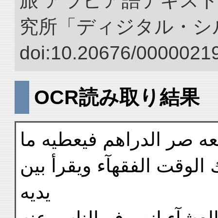
旅 アラビア語テキスト
究所「ディジタル・シ
doi:10.20676/00000219
OCR読み取り結果
عه صر الدراهم فيعطيه ما
 الوقت الفقهآء ويقرأ بين
يديه