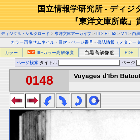
国立情報学研究所 - ディ
『東洋文庫所蔵』
ディジタル・シルクロード
>
東洋文庫アーカイブ
>
III-2-F-c-53
>
V-1
>
白
カラー画像サムネイル
-
目次
-
ページ番号
-
書誌情報（メタデー
カラー
IIIFカラー高解像度
白黒高解像度
PDF
ページ検索
タイトル
ページ
Voyages d'Ibn Batout
0148