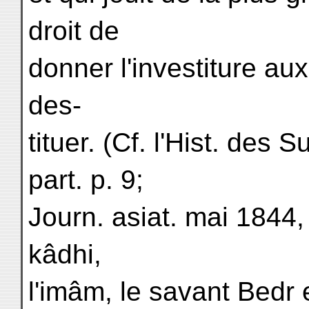
droit de
donner l'investiture aux
des-
tituer. (Cf. l'Hist. des 
part. p. 9;
Journ. asiat. mai 1844, p
kâdhi,
l'imâm, le savant Bedr