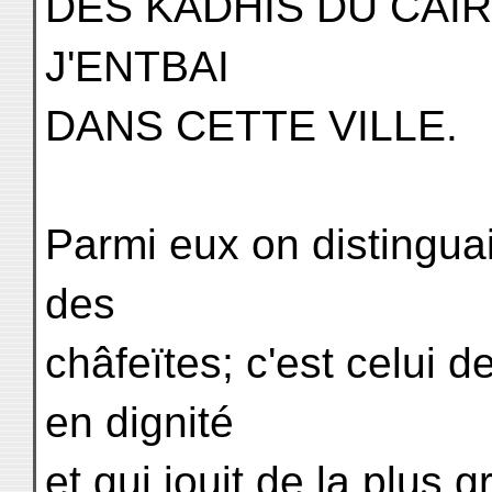
DES KÂDHIS DU CAIR
J'ENTBAI
DANS CETTE VILLE.
Parmi eux on distinguai
des
châfeïtes; c'est celui d
en dignité
et qui jouit de la plus g