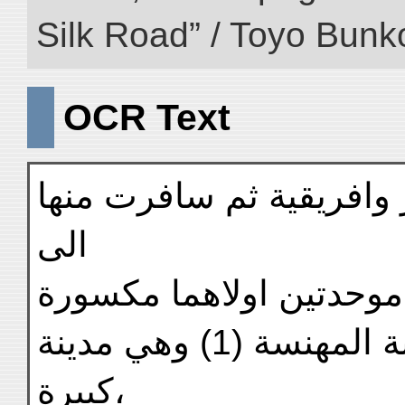
Silk Road” / Toyo Bunk
OCR Text
 وافريقية ثم سافرت منها
الى
 موحدتين اولاهما مكسورة
ثم سافرت منها الى مدينة المهنسة (1) وهي مدينة
كبيرة،