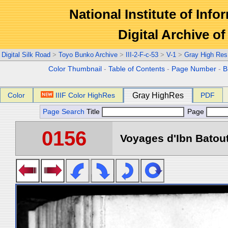
National Institute of Info
Digital Archive 
Digital Silk Road
>
Toyo Bunko Archive
>
III-2-F-c-53
>
V-1
>
Gray High Res
Color Thumbnail
-
Table of Contents
-
Page Number
-
B
Color
IIIF Color HighRes
Gray HighRes
PDF
Page Search
Title
Page
0156
Voyages d'Ibn Batout