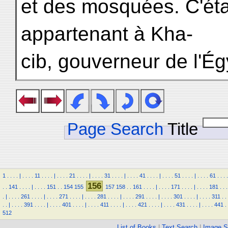
et des mosquées. C'étai
appartenant à Kha-
cib, gouverneur de l'Ég
Page Search
Title
1
.
.
.
.
|
.
.
.
.
11
.
.
.
.
|
.
.
.
.
21
.
.
.
.
|
.
.
.
.
31
.
.
.
.
|
.
.
.
.
41
.
.
.
.
|
.
.
.
.
51
.
.
.
.
|
.
.
.
.
61
.
.
.
.
156
.
.
141
.
.
.
.
|
.
.
.
.
151
.
.
154
155
157
158
.
.
161
.
.
.
.
|
.
.
.
.
171
.
.
.
.
|
.
.
.
.
181
.
.
.
.
|
.
.
.
.
261
.
.
.
.
|
.
.
.
.
271
.
.
.
.
|
.
.
.
.
281
.
.
.
.
|
.
.
.
.
291
.
.
.
.
|
.
.
.
.
301
.
.
.
.
|
.
.
.
.
311
.
.
.
.
|
.
.
.
.
391
.
.
.
.
|
.
.
.
.
401
.
.
.
.
|
.
.
.
.
411
.
.
.
.
|
.
.
.
.
421
.
.
.
.
|
.
.
.
.
431
.
.
.
.
|
.
.
.
.
441
.
512
List of Books
|
Text Search
|
Image S