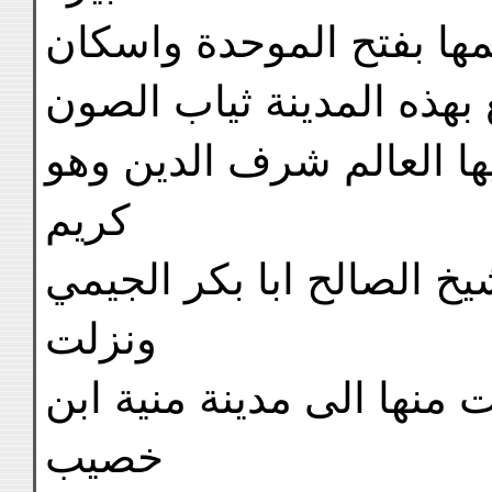
ها بفتح الموحدة واسكان
 بهذه المدينة ثياب الصون
يها العالم شرف الدين وهو
كريم
خ الصالح ابا بكر الجيمي
ونزلت
منها الى مدينة منية ابن
خصيب