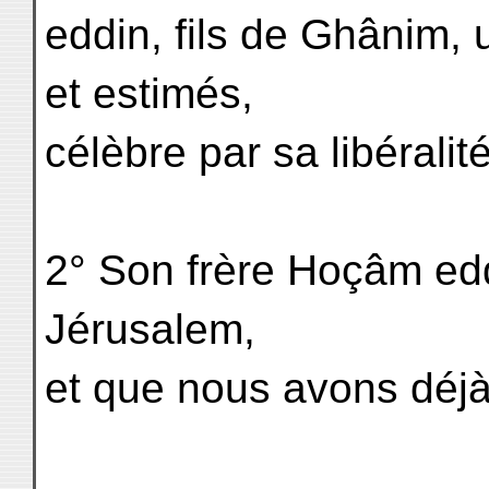
eddin, fils de Ghânim,
et estimés,
célèbre par sa libéralit
2° Son frère Hoçâm edd
Jérusalem,
et que nous avons déj