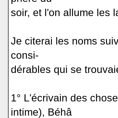
soir, et l'on allume les 
Je citerai les noms su
consi-
dérables qui se trouvaie
1° L'écrivain des chose
intime), Béhâ