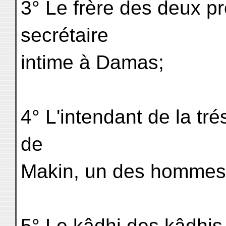
3° Le frère des deux pr
secrétaire
intime à Damas;
4° L'intendant de la tré
de
Makin, un des hommes
5° Le kâdhi des kâdhis 