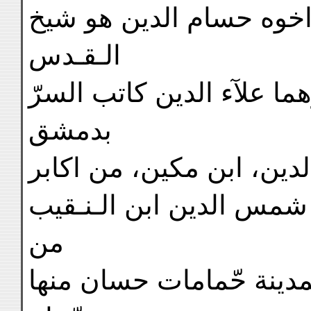
اخوه حسام الدين هو شيخ
الـقـدس
ا علآء الدين كاتب السرّ
بدمشق
دين، ابن مكين، من اكابر
شمس الدين ابن الـنـقيب
من
المدينة حّمامات حسان منها