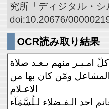
究所「ディジタル・シ
doi:10.20676/00000219
OCR読み取り結果
لّ امـيـر منهم بـعـد صلاة
لمشاعل ومّن كان بها من
الاعـلام
م احد الـفـضلاء لـلُسَّمَآء