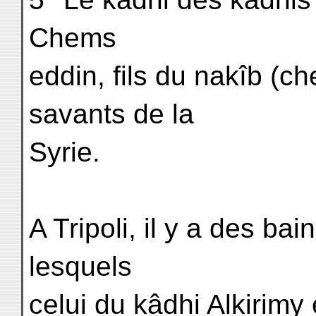
Chems
eddin, fils du nakîb (ch
savants de la
Syrie.
A Tripoli, il y a des ba
lesquels
celui du kâdhi Alkirimy