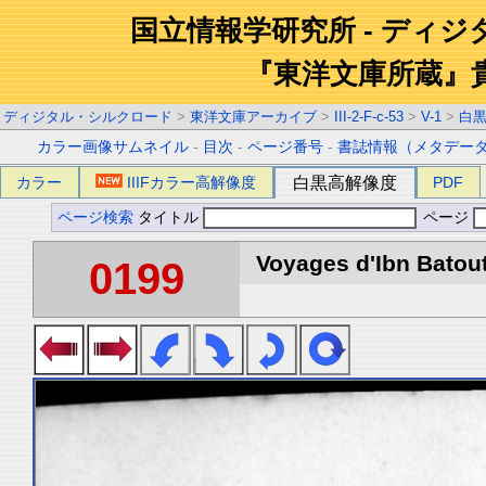
国立情報学研究所 - ディ
『東洋文庫所蔵』
ディジタル・シルクロード
>
東洋文庫アーカイブ
>
III-2-F-c-53
>
V-1
>
白
カラー画像サムネイル
-
目次
-
ページ番号
-
書誌情報（メタデー
カラー
IIIFカラー高解像度
白黒高解像度
PDF
ページ検索
タイトル
ページ
Voyages d'Ibn Batout
0199