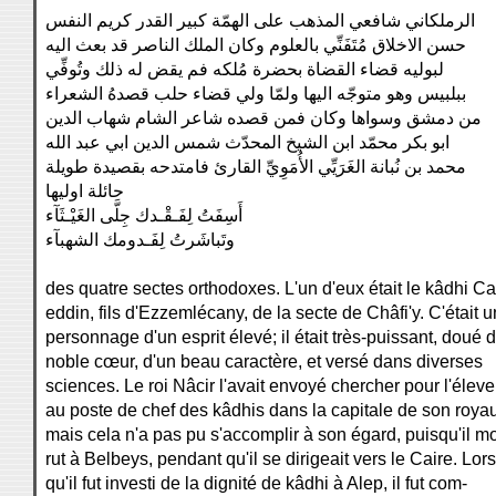
الرملكاني شافعي المذهب على الهمّة كبير القدر كريم النفس
حسن الاخلاق مُتَفَنِّي بالعلوم وكان الملك الناصر قد بعث اليه
لبوليه قضاء القضاة بحضرة مُلكه فم يقض له ذلك وتُوفِّي
ببلبيس وهو متوجّه اليها ولمّا ولي قضاء حلب قصدهُ الشعراء
من دمشق وسواها وكان فمن قصده شاعر الشام شهاب الدين
ابو بكر محمّد ابن الشيخ المحدّث شمس الدين ابي عبد الله
محمد بن نُبانة الغَرَيِّي الأُمَوِيِّ القارئ فامتدحه بقصيدة طويلة
حائلة اوليها
أَسِفَتُ لِفَـقْـدك جِلَّى الغَيْـثَآء
وتَباشَرتُ لِفَـدومك الشهبآء
des quatre sectes orthodoxes. L'un d'eux était le kâdhi C
eddin, fils d'Ezzemlécany, de la secte de Châfi'y. C'était u
personnage d'un esprit élevé; il était très-puissant, doué 
noble cœur, d'un beau caractère, et versé dans diverses
sciences. Le roi Nâcir l'avait envoyé chercher pour l'éleve
au poste de chef des kâdhis dans la capitale de son roya
mais cela n'a pas pu s'accomplir à son égard, puisqu'il m
rut à Belbeys, pendant qu'il se dirigeait vers le Caire. Lors
qu'il fut investi de la dignité de kâdhi à Alep, il fut com-