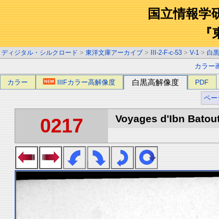
国立情報学
『
ディジタル・シルクロード
>
東洋文庫アーカイブ
>
III-2-F-c-53
>
V-1
>
白
カラー
カラー
IIIFカラー高解像度
白黒高解像度
PDF
ペー
Voyages d'Ibn Batout
0217