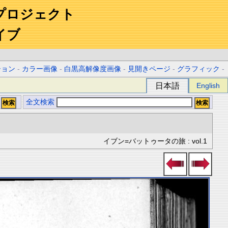
プロジェクト
イブ
ション
-
カラー画像
-
白黒高解像度画像
-
見開きページ
-
グラフィック
-
日本語
English
全文検索
イブン=バットゥータの旅 : vol.1