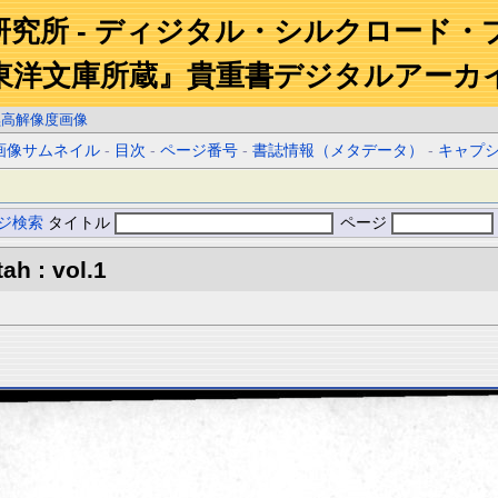
研究所 - ディジタル・シルクロード・
東洋文庫所蔵』貴重書デジタルアーカ
黒高解像度画像
画像サムネイル
-
目次
-
ページ番号
-
書誌情報（メタデータ）
-
キャプ
ジ検索
タイトル
ページ
ah : vol.1