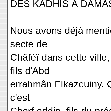
DES KÂDHIS À DAMA
Nous avons déjà mentio
secte de
Châféî dans cette vill
fils d'Abd
errahmân Elkazouiny. Q
c'est
Cherf eddin, fils du p