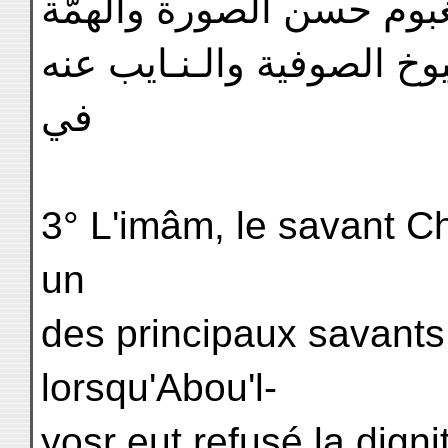
وم حسن الصورة والهمّة
خ الصوفية والـنـايب عنه
في
3° L'imâm, le savant Ch
un
des principaux savants.
lorsqu'Abou'l-
yosr eut refusé la digni