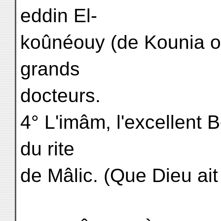
eddin El-
koûnéouy (de Kounia o
grands
docteurs.
4° L'imâm, l'excellent 
du rite
de Mâlic. (Que Dieu ait 