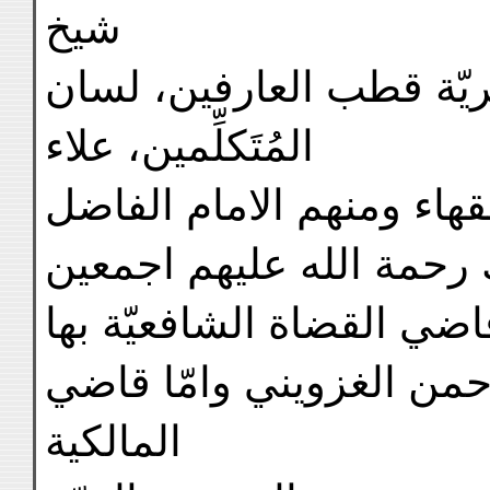
شيخ
ريّة قطب العارفين، لسان
المُتَكلِّمين، علاء
لفقهاء ومنهم الامام الفاضل
ضي القضاة الشافعيّة بها
حمن الغزويني وامّا قاضي
المالكية