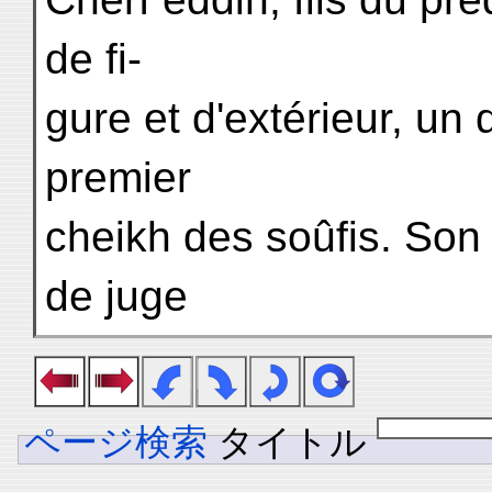
de fi-
gure et d'extérieur, un 
premier
cheikh des soûfis. Son 
de juge
ページ検索
タイトル