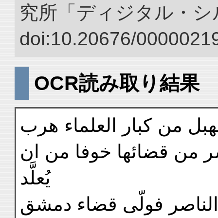
究所「ディジタル・シ
doi:10.20676/00000219
OCR読み取り結果
هبل من كبار العلماء هرب
سر من قضائها خوفا من ان
يُعلَّد
 الناصر فولّى قضاء دمشق