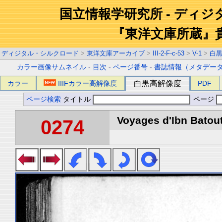
国立情報学研究所 - ディ
『東洋文庫所蔵』
ディジタル・シルクロード
>
東洋文庫アーカイブ
>
III-2-F-c-53
>
V-1
>
白
カラー画像サムネイル
-
目次
-
ページ番号
-
書誌情報（メタデー
カラー
IIIFカラー高解像度
白黒高解像度
PDF
ページ検索
タイトル
ページ
Voyages d'Ibn Batout
0274