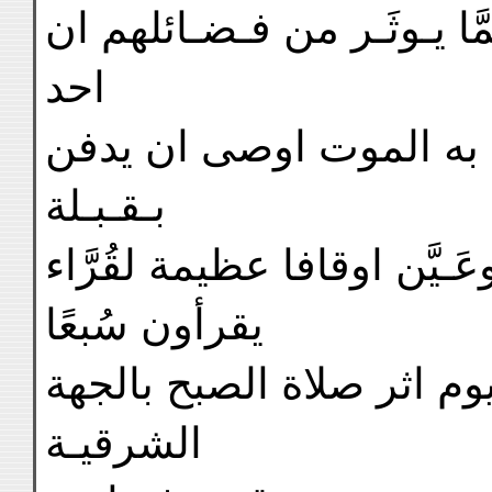
ا يـوثَـر من فـضـائلهم ان
احد
ل به الموت اوصى ان يدفن
بـقـبـلة
ـيَّن اوقافا عظيمة لقُرَّاء
يقرأون سُبعًا
م اثر صلاة الصبح بالجهة
الشرقيـة