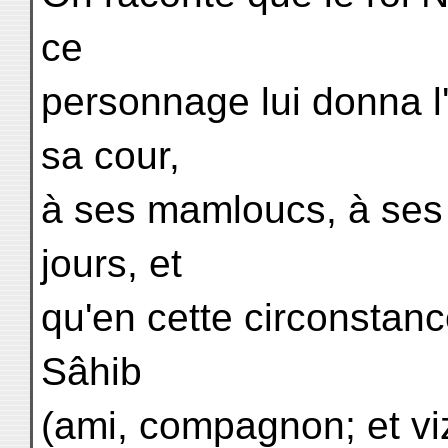
ce
personnage lui donna l'h
sa cour,
à ses mamloucs, à ses f
jours, et
qu'en cette circonstanc
Sâhib
(ami, compagnon; et viz