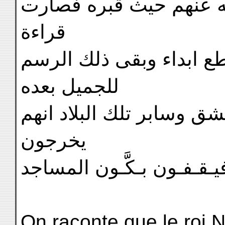
ه عنهم حيث قبره فصارت
قراءة
طع ابداء وبقى ذلك الرسم
للجميل بعده
مشق وسابر تلك البلاد انهم
يخرجون
ـقـفـون بـكَّـون المساجد
On raconte que le roi 