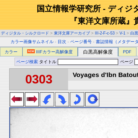
国立情報学研究所 - ディ
『東洋文庫所蔵』
ディジタル・シルクロード
>
東洋文庫アーカイブ
>
III-2-F-c-53
>
V-1
>
白
カラー画像サムネイル
-
目次
-
ページ番号
-
書誌情報（メタデー
カラー
IIIFカラー高解像度
白黒高解像度
PDF
ページ検索
タイトル
ページ
Voyages d'Ibn Batout
0303