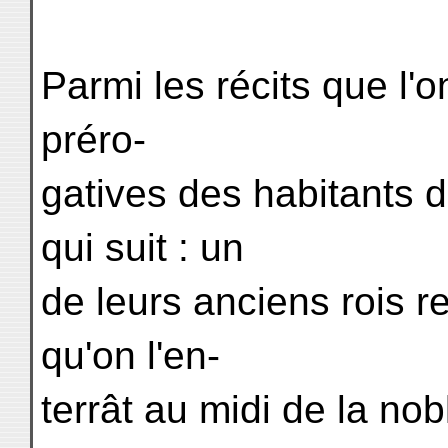
Parmi les récits que l'o
préro-
gatives des habitants 
qui suit : un
de leurs anciens rois
qu'on l'en-
terrât au midi de la no