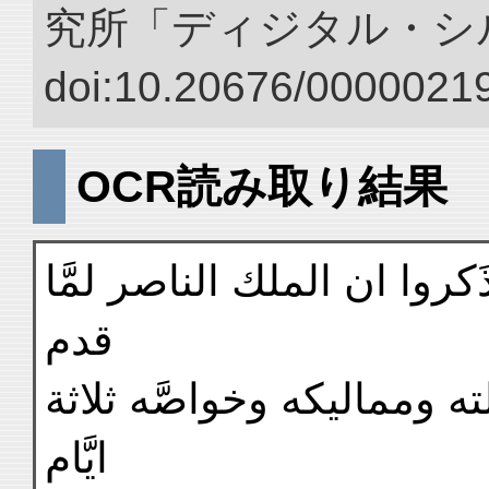
究所「ディジタル・シ
doi:10.20676/00000219
OCR読み取り結果
َكروا ان الملك الناصر لمَّا
قدم
ومماليكه وخواصَّه ثلاثة
ايَّام