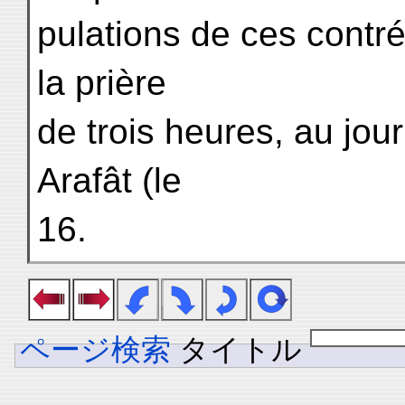
pulations de ces contrée
la prière
de trois heures, au jo
Arafât (le
16.
ページ検索
タイトル