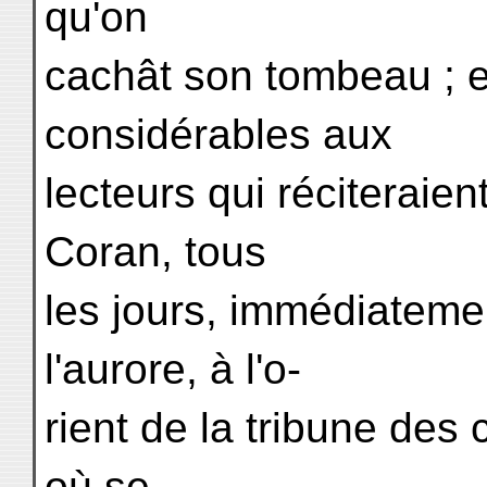
qu'on
cachât son tombeau ; et
considérables aux
lecteurs qui réciteraie
Coran, tous
les jours, immédiatemen
l'aurore, à l'o-
rient de la tribune de
où se