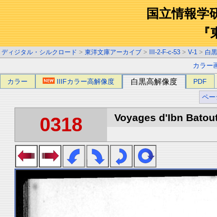
国立情報学
『
ディジタル・シルクロード
>
東洋文庫アーカイブ
>
III-2-F-c-53
>
V-1
>
白
カラー
カラー
IIIFカラー高解像度
白黒高解像度
PDF
ペー
Voyages d'Ibn Batout
0318