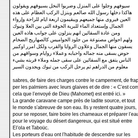
سيوفهم وجلوا على المنزل وضربوا النخل بسيوفهم ويقولون
هاكذا دخلها رسول الله صالعم وبنزل الركب العظام على هذه
العين فيروى منها جميعهم ويبقيمون اربعة ايام للراحة وإرواء
الجمال وإستعداد الماء للبرية الخوفة التى بين العلا وتبوك
ومن عادة السقائين انهم ينزلون على جوانب هاذه العين
ولهم احواض مصنوعة من جلود الجواميس كالصهاريج الضخام
يسقون منها الجمال وعلاون الروايا والقرب ولكل امرر اوكبير
حوض بسقى منه جماله واحبابه وعملاء روايام وسواقهم من
الناس يتفق مع السقائين على سقى جمله وملاء قربته بشيء
معلوم من الدراهم ثم يرحل الركب من تبوك ويجدون السير
sabres, de faire des charges contre le campement, de frap
per les palmiers avec leurs glaives et de dire : « C'est c
cela que l'envoyé de Dieu (Mahomet) est entré ici. »
La grande caravane campe près de ladite source, et tout
le monde s'abreuve de son eau. Ils y restent quatre jours,
pour se reposer, faire boire les chameaux et préparer l'ea
pour le voyage du désert dangereux, qui est situé entre
El'ola et Taboüc.
Les porteurs d'eau ont l'habitude de descendre sur les