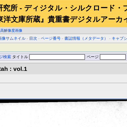
研究所 - ディジタル・シルクロード・
東洋文庫所蔵』貴重書デジタルアーカ
黒高解像度画像
画像サムネイル
-
目次
-
ページ番号
-
書誌情報（メタデータ）
-
キャプ
ジ検索
タイトル
ページ
ah : vol.1