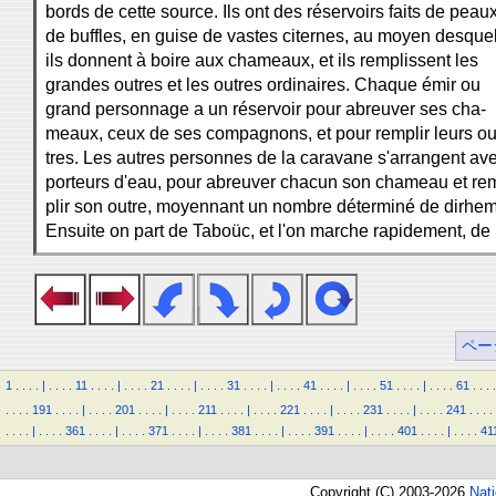
bords de cette source. Ils ont des réservoirs faits de peau
de buffles, en guise de vastes citernes, au moyen desque
ils donnent à boire aux chameaux, et ils remplissent les
grandes outres et les outres ordinaires. Chaque émir ou
grand personnage a un réservoir pour abreuver ses cha-
meaux, ceux de ses compagnons, et pour remplir leurs ou
tres. Les autres personnes de la caravane s'arrangent ave
porteurs d'eau, pour abreuver chacun son chameau et re
plir son outre, moyennant un nombre déterminé de dirhem
Ensuite on part de Taboüc, et l'on marche rapidement, de
ペー
1
.
.
.
.
|
.
.
.
.
11
.
.
.
.
|
.
.
.
.
21
.
.
.
.
|
.
.
.
.
31
.
.
.
.
|
.
.
.
.
41
.
.
.
.
|
.
.
.
.
51
.
.
.
.
|
.
.
.
.
61
.
.
.
.
.
.
.
.
191
.
.
.
.
|
.
.
.
.
201
.
.
.
.
|
.
.
.
.
211
.
.
.
.
|
.
.
.
.
221
.
.
.
.
|
.
.
.
.
231
.
.
.
.
|
.
.
.
.
241
.
.
.
.
.
.
.
.
|
.
.
.
.
361
.
.
.
.
|
.
.
.
.
371
.
.
.
.
|
.
.
.
.
381
.
.
.
.
|
.
.
.
.
391
.
.
.
.
|
.
.
.
.
401
.
.
.
.
|
.
.
.
.
41
Copyright (C) 2003-2026
Nat