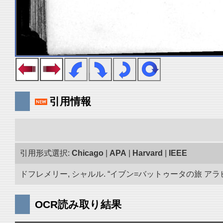
引用情報
引用形式選択:
Chicago
|
APA
|
Harvard
|
IEEE
ドフレメリー, シャルル. “イブン=バットゥータの旅 アラビア
OCR読み取り結果