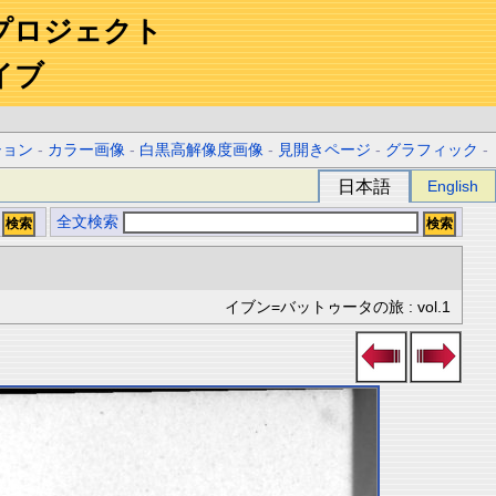
プロジェクト
イブ
ション
-
カラー画像
-
白黒高解像度画像
-
見開きページ
-
グラフィック
-
日本語
English
全文検索
イブン=バットゥータの旅 : vol.1