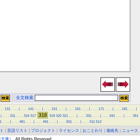
全文検索
.
.
131
.
.
.
.
|
.
.
.
.
141
.
.
.
.
|
.
.
.
.
151
.
.
.
.
|
.
.
.
.
161
.
.
.
.
|
.
.
.
.
171
.
.
.
.
|
.
.
.
.
181
.
.
.
.
|
318
|
.
.
.
.
311
.
.
.
.
316
317
319
320
321
.
.
.
.
|
.
.
.
.
331
.
.
.
.
|
.
.
.
.
341
.
.
.
.
|
.
.
.
.
351
1
.
.
.
.
|
.
.
.
.
481
.
.
.
.
|
.
.
.
.
491
.
.
.
.
|
.
.
.
.
501
.
.
.
.
|
.
.
.
.
511
512
ト
|
言語リスト
|
プロジェクト
|
ライセンス
|
おことわり
|
連絡先
|
ニュース
東洋文庫）
. All Rights Reserved.