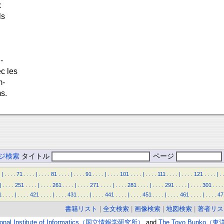
x
ls
-
c les
m-
s.
ジ検索
タイトル
ページ
|
.
.
.
.
71
.
.
.
.
|
.
.
.
.
81
.
.
.
.
|
.
.
.
.
91
.
.
.
.
|
.
.
.
.
101
.
.
.
.
|
.
.
.
.
111
.
.
.
.
|
.
.
.
.
121
.
.
.
.
|
.
.
|
.
.
.
.
251
.
.
.
.
|
.
.
.
.
261
.
.
.
.
|
.
.
.
.
271
.
.
.
.
|
.
.
.
.
281
.
.
.
.
|
.
.
.
.
291
.
.
.
.
|
.
.
.
.
301
.
.
.
.
1
.
.
.
.
|
.
.
.
.
421
.
.
.
.
|
.
.
.
.
431
.
.
.
.
|
.
.
.
.
441
.
.
.
.
|
.
.
.
.
451
.
.
.
.
|
.
.
.
.
461
.
.
.
.
|
.
.
.
.
47
書籍リスト
|
全文検索
|
画像検索
|
地図検索
|
著者リス
ional Institute of Informatics（国立情報学研究所）
and
The Toyo Bunko（