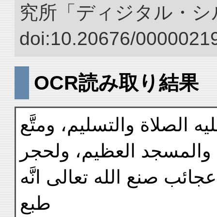
究所「ディジタル・シ
doi:10.20676/00000219
OCR読み取り結果
عليه الصلاة والتسليم، ومتَّع
ة والمسجد العظيم، ولحجر
ائب صنع الله تعالى انَّه
طبع