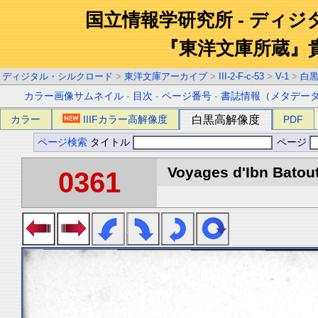
国立情報学研究所 - ディ
『東洋文庫所蔵』
ディジタル・シルクロード
>
東洋文庫アーカイブ
>
III-2-F-c-53
>
V-1
>
白
カラー画像サムネイル
-
目次
-
ページ番号
-
書誌情報（メタデー
カラー
IIIFカラー高解像度
白黒高解像度
PDF
ページ検索
タイトル
ページ
Voyages d'Ibn Batout
0361