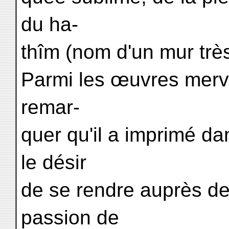
du ha-
thîm (nom d'un mur trè
Parmi les œuvres mervei
remar-
quer qu'il a imprimé 
le désir
de se rendre auprès de c
passion de