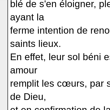
blé de s'en éloigner, pl
ayant la
ferme intention de ren
saints lieux.
En effet, leur sol béni e
amour
remplit les cœurs, par 
de Dieu,
et en confirmation de l