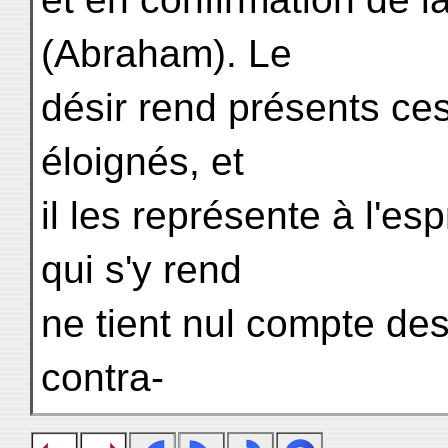
(Abraham). Le
désir rend présents ces 
éloignés, et
il les représente à l'es
qui s'y rend
ne tient nul compte des
contra-