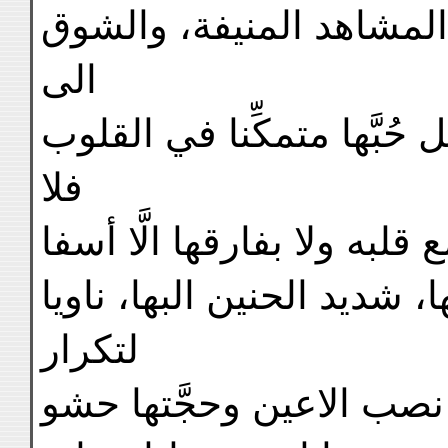
المشاهد المنيفة، والشوق
الى
حُبَّها متمكِّنا في القلوب
فلا
ع قلبه ولا بفارقها الَّا أسفا
نها، شديد الحنين البها، ناويا
لتكرار
 نصب الاعين وحجَّتها حشو