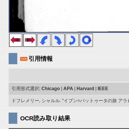
引用情報
引用形式選択:
Chicago
|
APA
|
Harvard
|
IEEE
ドフレメリー, シャルル. “イブン=バットゥータの旅 アラビア
OCR読み取り結果