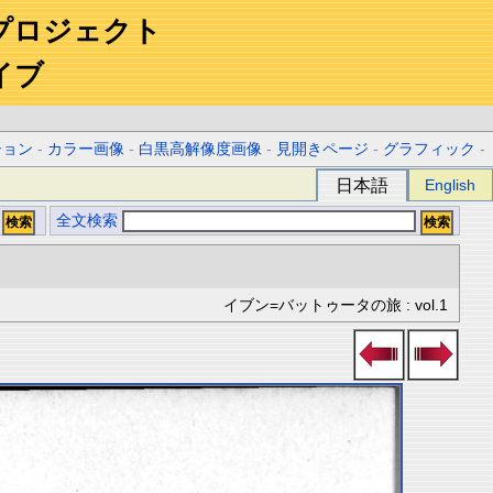
プロジェクト
イブ
ション
-
カラー画像
-
白黒高解像度画像
-
見開きページ
-
グラフィック
-
日本語
English
全文検索
イブン=バットゥータの旅 : vol.1