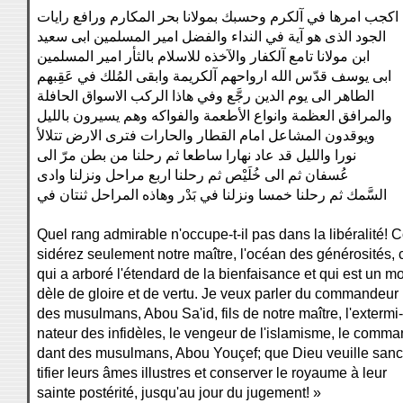
اكجب امرها في آلكرم وحسبك بمولانا بحر المكارم ورافع رايات
الجود الذى هو آية في النداء والفضل امير المسلمين ابى سعيد
ابن مولانا تامع آلكفار والآخذه للاسلام بالثأر امير المسلمين
ابى يوسف قدّس الله ارواحهم آلكريمة وابقى المُلك في عَقِبهم
الطاهر الى يوم الدين رجَّع وفي هاذا الركب الاسواق الحافلة
والمرافق العظمة وانواع الأطعمة والفواكه وهم يسيرون بالليل
ويوقدون المشاعل امام القطار والحارات فترى الارض تتلالأ
نورا والليل قد عاد نهارا ساطعا ثم رحلنا من بطن مرّ الى
عُسفان ثم الى خُلَيْص ثم رحلنا اربع مراحل ونزلنا وادى
السَّمك ثم رحلنا خمسا ونزلنا في بَدْر وهاذه المراحل ثنتان في
Quel rang admirable n'occupe-t-il pas dans la libéralité! 
sidérez seulement notre maître, l'océan des générosités, 
qui a arboré l'étendard de la bienfaisance et qui est un m
dèle de gloire et de vertu. Je veux parler du commandeur
des musulmans, Abou Sa'id, fils de notre maître, l'extermi-
nateur des infidèles, le vengeur de l'islamisme, le comma
dant des musulmans, Abou Youçef; que Dieu veuille sanc
tifier leurs âmes illustres et conserver le royaume à leur
sainte postérité, jusqu'au jour du jugement! »