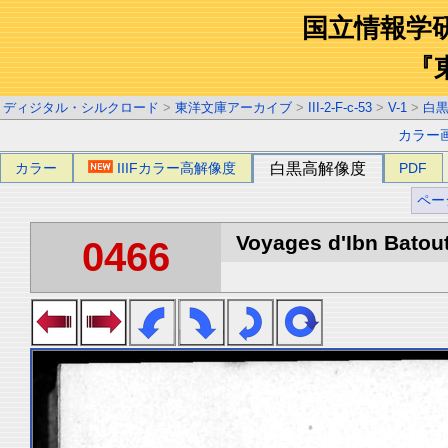
国立情報学
『
ディジタル・シルクロード
>
東洋文庫アーカイブ
>
III-2-F-c-53
>
V-1
>
白
カラー
カラー
IIIFカラー高解像度
白黒高解像度
PDF
ペー
Voyages d'Ibn Batout
0466