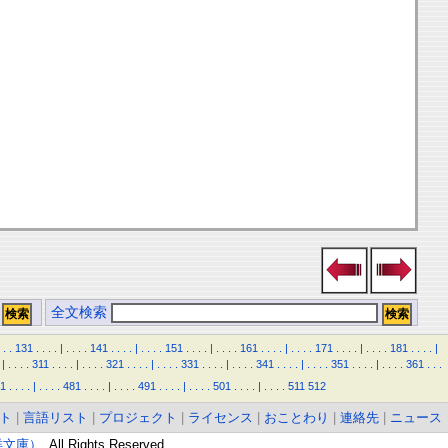
全文検索
.
.
131
.
.
.
.
|
.
.
.
.
141
.
.
.
.
|
.
.
.
.
151
.
.
.
.
|
.
.
.
.
161
.
.
.
.
|
.
.
.
.
171
.
.
.
.
|
.
.
.
.
181
.
.
.
.
|
|
.
.
.
.
311
.
.
.
.
|
.
.
.
.
321
.
.
.
.
|
.
.
.
.
331
.
.
.
.
|
.
.
.
.
341
.
.
.
.
|
.
.
.
.
351
.
.
.
.
|
.
.
.
.
361
.
.
.
1
.
.
.
.
|
.
.
.
.
481
.
.
.
.
|
.
.
.
.
491
.
.
.
.
|
.
.
.
.
501
.
.
.
.
|
.
.
.
.
511
512
ト
|
言語リスト
|
プロジェクト
|
ライセンス
|
おことわり
|
連絡先
|
ニュース
東洋文庫）
. All Rights Reserved.