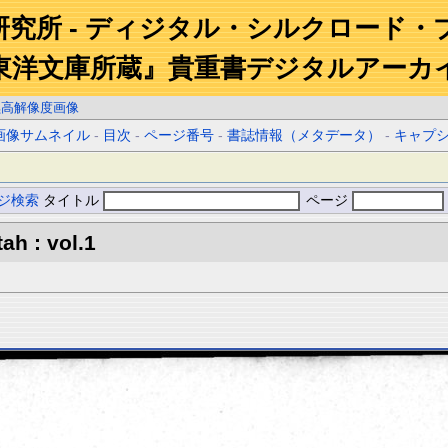
研究所 - ディジタル・シルクロード・
東洋文庫所蔵』貴重書デジタルアーカ
黒高解像度画像
画像サムネイル
-
目次
-
ページ番号
-
書誌情報（メタデータ）
-
キャプ
ジ検索
タイトル
ページ
ah : vol.1