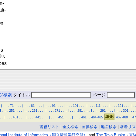
n-
li-
e
On
es
rès
pes
ジ検索
タイトル
ページ
|
.
.
.
.
71
.
.
.
.
|
.
.
.
.
81
.
.
.
.
|
.
.
.
.
91
.
.
.
.
|
.
.
.
.
101
.
.
.
.
|
.
.
.
.
111
.
.
.
.
|
.
.
.
.
121
.
.
.
.
|
.
.
|
.
.
.
.
251
.
.
.
.
|
.
.
.
.
261
.
.
.
.
|
.
.
.
.
271
.
.
.
.
|
.
.
.
.
281
.
.
.
.
|
.
.
.
.
291
.
.
.
.
|
.
.
.
.
301
.
.
.
.
466
.
.
|
.
.
.
.
431
.
.
.
.
|
.
.
.
.
441
.
.
.
.
|
.
.
.
.
451
.
.
.
.
|
.
.
.
.
461
.
.
464
465
467
468
.
.
47
書籍リスト
|
全文検索
|
画像検索
|
地図検索
|
著者リス
ional Institute of Informatics（国立情報学研究所）
and
The Toyo Bunko（