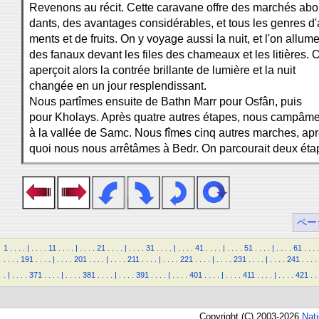
Revenons au récit. Cette caravane offre des marchés abo
dants, des avantages considérables, et tous les genres d'a
ments et de fruits. On y voyage aussi la nuit, et l'on allum
des fanaux devant les files des chameaux et les litières. 
aperçoit alors la contrée brillante de lumière et la nuit
changée en un jour resplendissant.
Nous partîmes ensuite de Bathn Marr pour Osfân, puis
pour Kholays. Après quatre autres étapes, nous campâm
à la vallée de Samc. Nous fîmes cinq autres marches, ap
quoi nous nous arrêtâmes à Bedr. On parcourait deux éta
ペー
1
.
.
.
.
|
.
.
.
.
11
.
.
.
.
|
.
.
.
.
21
.
.
.
.
|
.
.
.
.
31
.
.
.
.
|
.
.
.
.
41
.
.
.
.
|
.
.
.
.
51
.
.
.
.
|
.
.
.
.
61
.
.
.
.
.
.
.
.
191
.
.
.
.
|
.
.
.
.
201
.
.
.
.
|
.
.
.
.
211
.
.
.
.
|
.
.
.
.
221
.
.
.
.
|
.
.
.
.
231
.
.
.
.
|
.
.
.
.
241
.
.
.
.
.
|
.
.
.
.
371
.
.
.
.
|
.
.
.
.
381
.
.
.
.
|
.
.
.
.
391
.
.
.
.
|
.
.
.
.
401
.
.
.
.
|
.
.
.
.
411
.
.
.
.
|
.
.
.
.
421
.
.
Copyright (C) 2003-2026
Nat