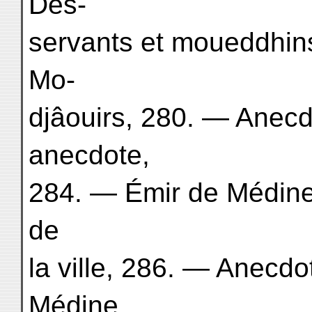
Des-
servants et moueddhin
Mo-
djâouirs, 280. — Anecd
anecdote,
284. — Émir de Médine
de
la ville, 286. — Anecd
Médine,