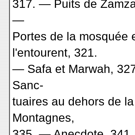
317. — Puits de Zamza
—
Portes de la mosquée e
l'entourent, 321.
— Safa et Marwah, 327
Sanc-
tuaires au dehors de l
Montagnes,
335. — Anecdote, 341.