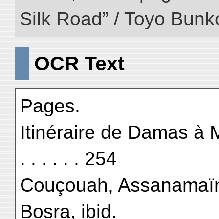
Silk Road” / Toyo Bunk
OCR Text
Pages.
Itinéraire de Damas à Médine
. . . . . . 254
Couçouah, Assanamaïn,
Bosra, ibid.