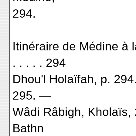
294.
Itinéraire de Médine à la M
. . . . . 294
Dhou'l Holaïfah, p. 29
295. —
Wâdi Râbigh, Kholaïs,
Bathn