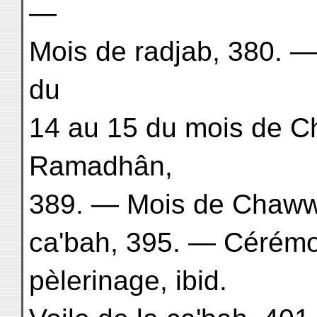
—
Mois de radjab, 380. —
du
14 au 15 du mois de C
Ramadhân,
389. — Mois de Chawwâl
ca'bah, 395. — Cérémo
pèlerinage, ibid.