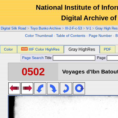
National Institute of Info
Digital Archive 
Digital Silk Road
>
Toyo Bunko Archive
>
III-2-F-c-53
>
V-1
>
Gray High Res
Color Thumbnail
-
Table of Contents
-
Page Number
-
B
Color
IIIF Color HighRes
Gray HighRes
PDF
Page Search
Title
Page
0502
Voyages d'Ibn Batout