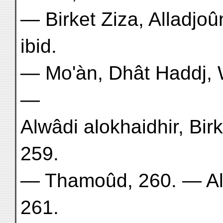
— Birket Ziza, Alladjo
ibid.
— Mo'àn, Dhât Haddj, 
—
Alwâdi alokhaidhir, Birk
259.
— Thamoûd, 260. — Al'o
261.