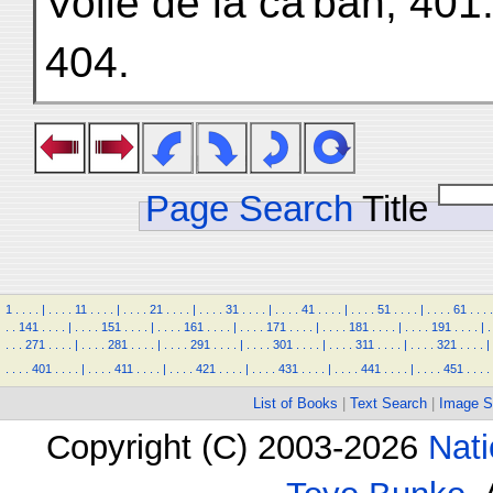
Voile de la ca'bah, 40
404.
Page Search
Title
1
.
.
.
.
|
.
.
.
.
11
.
.
.
.
|
.
.
.
.
21
.
.
.
.
|
.
.
.
.
31
.
.
.
.
|
.
.
.
.
41
.
.
.
.
|
.
.
.
.
51
.
.
.
.
|
.
.
.
.
61
.
.
.
.
.
.
141
.
.
.
.
|
.
.
.
.
151
.
.
.
.
|
.
.
.
.
161
.
.
.
.
|
.
.
.
.
171
.
.
.
.
|
.
.
.
.
181
.
.
.
.
|
.
.
.
.
191
.
.
.
.
|
.
.
.
.
271
.
.
.
.
|
.
.
.
.
281
.
.
.
.
|
.
.
.
.
291
.
.
.
.
|
.
.
.
.
301
.
.
.
.
|
.
.
.
.
311
.
.
.
.
|
.
.
.
.
321
.
.
.
.
|
.
.
.
.
401
.
.
.
.
|
.
.
.
.
411
.
.
.
.
|
.
.
.
.
421
.
.
.
.
|
.
.
.
.
431
.
.
.
.
|
.
.
.
.
441
.
.
.
.
|
.
.
.
.
451
.
.
.
.
List of Books
|
Text Search
|
Image S
Copyright (C) 2003-2026
Nati