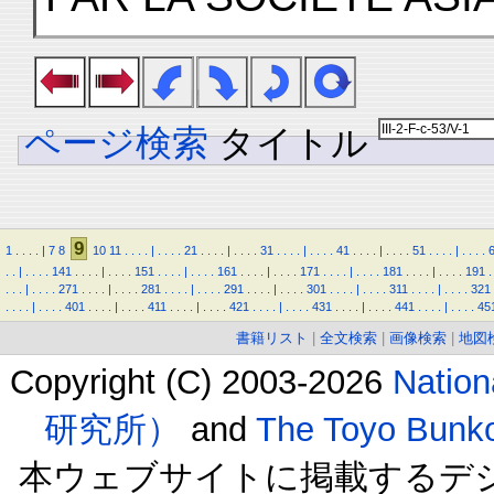
ページ検索
タイトル
9
1
.
.
.
.
|
7
8
10
11
.
.
.
.
|
.
.
.
.
21
.
.
.
.
|
.
.
.
.
31
.
.
.
.
|
.
.
.
.
41
.
.
.
.
|
.
.
.
.
51
.
.
.
.
|
.
.
.
.
.
.
|
.
.
.
.
141
.
.
.
.
|
.
.
.
.
151
.
.
.
.
|
.
.
.
.
161
.
.
.
.
|
.
.
.
.
171
.
.
.
.
|
.
.
.
.
181
.
.
.
.
|
.
.
.
.
191
.
.
.
.
|
.
.
.
.
271
.
.
.
.
|
.
.
.
.
281
.
.
.
.
|
.
.
.
.
291
.
.
.
.
|
.
.
.
.
301
.
.
.
.
|
.
.
.
.
311
.
.
.
.
|
.
.
.
.
321
.
.
.
.
|
.
.
.
.
401
.
.
.
.
|
.
.
.
.
411
.
.
.
.
|
.
.
.
.
421
.
.
.
.
|
.
.
.
.
431
.
.
.
.
|
.
.
.
.
441
.
.
.
.
|
.
.
.
.
45
書籍リスト
|
全文検索
|
画像検索
|
地図
Copyright (C) 2003-2026
Natio
研究所）
and
The Toyo B
本ウェブサイトに掲載するデ