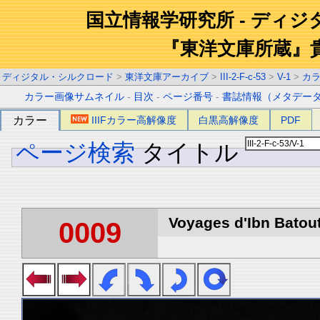
国立情報学研究所 - ディ
『東洋文庫所蔵』
ディジタル・シルクロード
>
東洋文庫アーカイブ
>
III-2-F-c-53
>
V-1
>
カ
カラー画像サムネイル
-
目次
-
ページ番号
-
書誌情報（メタデー
カラー
IIIFカラー高解像度
白黒高解像度
PDF
ページ検索
タイトル
Voyages d'Ibn Batout
0009