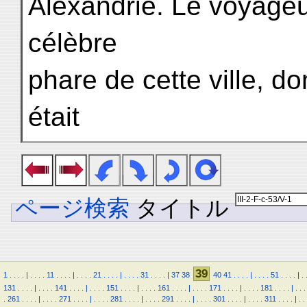
Alexandrie. Le voyageur
célèbre
phare de cette ville, d
était
ページ検索
タイトル
39
1
.
.
.
.
|
.
.
.
.
11
.
.
.
.
|
.
.
.
.
21
.
.
.
.
|
.
.
.
.
31
.
.
.
.
|
37
38
40
41
.
.
.
.
|
.
.
.
.
51
.
.
.
.
|
.
131
.
.
.
.
|
.
.
.
.
141
.
.
.
.
|
.
.
.
.
151
.
.
.
.
|
.
.
.
.
161
.
.
.
.
|
.
.
.
.
171
.
.
.
.
|
.
.
.
.
181
.
.
.
.
|
.
.
.
.
261
.
.
.
.
|
.
.
.
.
271
.
.
.
.
|
.
.
.
.
281
.
.
.
.
|
.
.
.
.
291
.
.
.
.
|
.
.
.
.
301
.
.
.
.
|
.
.
.
.
311
.
.
.
.
|
.
.