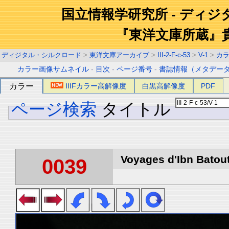
国立情報学研究所 - ディ
『東洋文庫所蔵』
ディジタル・シルクロード
>
東洋文庫アーカイブ
>
III-2-F-c-53
>
V-1
>
カ
カラー画像サムネイル
-
目次
-
ページ番号
-
書誌情報（メタデー
カラー
IIIFカラー高解像度
白黒高解像度
PDF
ページ検索
タイトル
Voyages d'Ibn Batout
0039