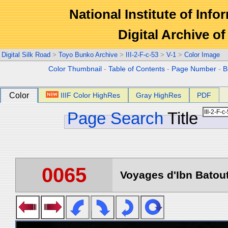
National Institute of Info
Digital Archive 
Digital Silk Road
>
Toyo Bunko Archive
>
III-2-F-c-53
>
V-1
>
Color Image
Color Thumbnail
-
Table of Contents
-
Page Number
-
B
Color
IIIF Color HighRes
Gray HighRes
PDF
Page Search
Title
0065
Voyages d'Ibn Batout