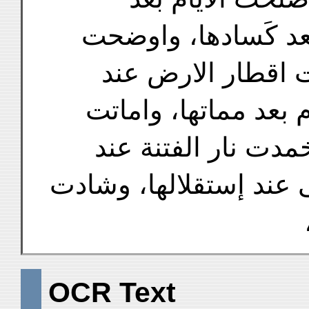
عد كَسادها، واوضحت
ت اقطار الارض عند
بعد مماتها، واماتت
مدت نار الفتنة عند
 عند إستقلالها، وشادت
OCR Text