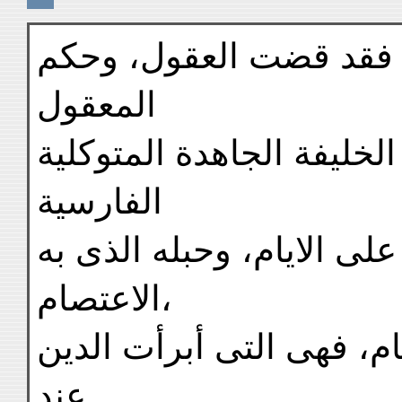
عد فقد قضت العقول، وحكم
المعقول
الخليفة الجاهدة المتوكلية
الفارسية
على الايام، وحبله الذى به
الاعتصام،
، فهى التى أبرأت الدين
عند