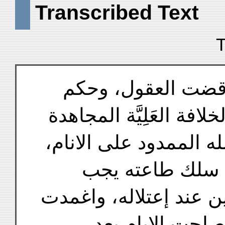
Transcribed Text
T
د قضت العقول، وحكم
فة العَلِيَّة المجاهدة
لله الممدود على الانام
ى سلك طاعته يجب
ين عند إعتلاله، واغمدت
اصلحت الايام بعد