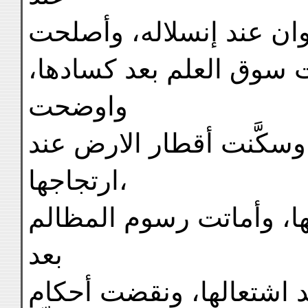
وان عند إنسلاله، وأصلحت
ّقت سوق العلم بعد كسادها
واوضحت
 وسكَّنت أقطار الارض عند
ارتجاجها،
ا، وأماتت رسوم المظالم
بعد
ند اشتعالها، ونقضت أحكام