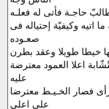
طالبّ حاجـة فأتى له فعلـه
 اتيه وكيفيّة إحتياله فى
صعـوده
ها خيطا طويلا وعقد بطرن
ُشّابة اعلا العمود معترضة
عليه
رأى فصار الخـيـط معترضا
على اعلى