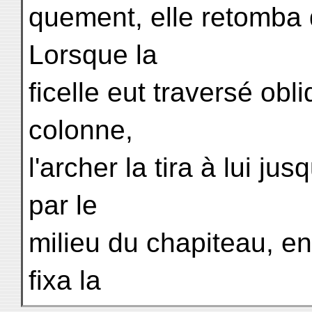
quement, elle retomba 
Lorsque la
ficelle eut traversé ob
colonne,
l'archer la tira à lui j
par le
milieu du chapiteau, en p
fixa la