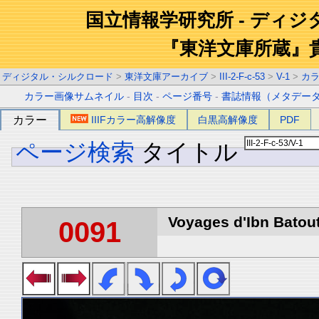
国立情報学研究所 - ディ
『東洋文庫所蔵』
ディジタル・シルクロード
>
東洋文庫アーカイブ
>
III-2-F-c-53
>
V-1
>
カ
カラー画像サムネイル
-
目次
-
ページ番号
-
書誌情報（メタデー
カラー
IIIFカラー高解像度
白黒高解像度
PDF
ページ検索
タイトル
Voyages d'Ibn Batout
0091