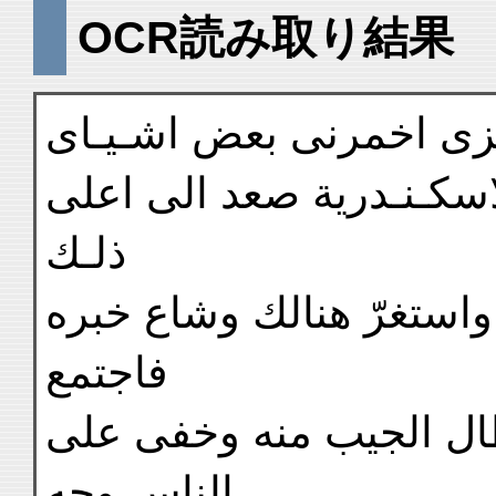
OCR読み取り結果
زى اخمرنى بعض اشـيـاى
الاسكـنـدرية صعد الى اعلى
ذلـك
واستغرّ هنالك وشاع خبره
فاجتمع
ال الجيب منه وخفى على
الناس وجه