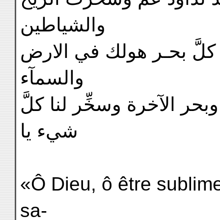
والشياطين
نـا كلَّ بحـر هولك في الارض
والسمآء
وبحر الآخرة وسخِّر لنا كلَّ
شيء يا
«Ô Dieu, ô être sublime
sa-