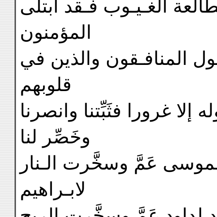
لعة الغـيـوب فـقد ابتلى
المؤمنون
يقول المنافـقون والذين في
قلوبهم
لا غرورا فثَبِّتنا وانصرنا
وخَصِّر لنا
موسى عَمَّ وسخَّرت الـنار
لابـراهيم
 لداود عَمَّ وسخَّرت الريح