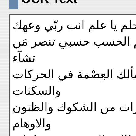
يا حلم يا علم انت ربّي وعهك
ـم الحسب حسبي تنصر مَن
تشآء
ألك العِصْمة في الحركات
والسكنات
طرات من الشكوك والظنون
والاوهام