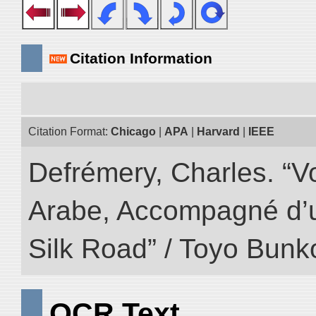
Citation Information
Citation Format:
Chicago
|
APA
|
Harvard
|
IEEE
Defrémery, Charles. “V
Arabe, Accompagné d’un
Silk Road” / Toyo Bunk
OCR Text