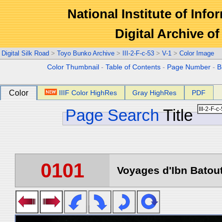
National Institute of Info
Digital Archive 
Digital Silk Road
>
Toyo Bunko Archive
>
III-2-F-c-53
>
V-1
>
Color Image
Color Thumbnail
-
Table of Contents
-
Page Number
-
B
Color
IIIF Color HighRes
Gray HighRes
PDF
Page Search
Title
0101
Voyages d'Ibn Batout