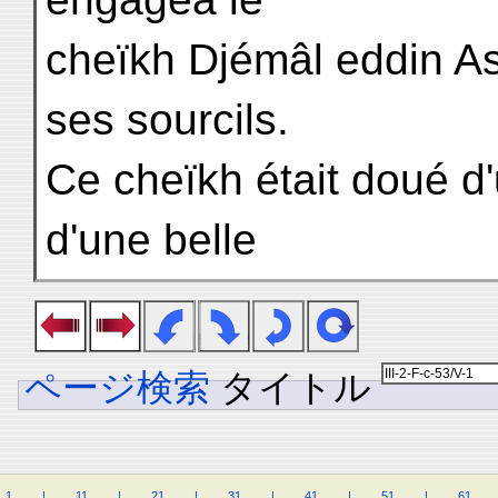
cheïkh Djémâl eddin As
ses sourcils.
Ce cheïkh était doué d
d'une belle
ページ検索
タイトル
1
.
.
.
.
|
.
.
.
.
11
.
.
.
.
|
.
.
.
.
21
.
.
.
.
|
.
.
.
.
31
.
.
.
.
|
.
.
.
.
41
.
.
.
.
|
.
.
.
.
51
.
.
.
.
|
.
.
.
.
61
.
.
.
.