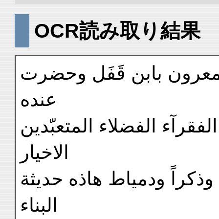
OCR読み取り結果
 المعرون بابن قَفَل وحضرت
عنده
لفقرآء الفضلاء المتعبّدين
الاخيار
 وذكراً ودمياط هاذه حديثة
البناء