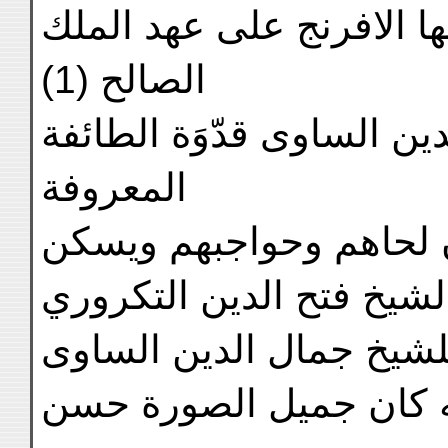
ها الافرنج على عهد الملك
الصالح (1)
ين الساوى قدّوَة الطائفة
المعروفة
ن لحاهم وحواجبهم ويسكن
لشيخ جمال الدين الساوى
نه كان جميل الصورة حسن