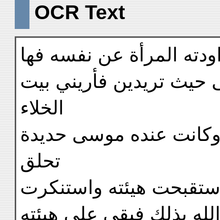
OCR Text
راودته المرأة عن نفسه فها
اتى حيث تريدين فأريني بيت
الخلاء
ء وكانت عنده موسى حديدة
تحلق
استقبحت هيئته واستنكرت
له بذلك فبقى على هيئته