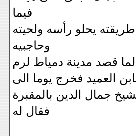
فيما
ريقته يحلو رأسه ولحيته
وحاجبيه
رانه لما قصد مدينة دمياط لرم
بن العميد فخرج يوما الى
شيخ جمال الدين بالمقبرة
فقال له