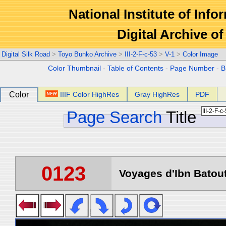
National Institute of Info
Digital Archive 
Digital Silk Road
>
Toyo Bunko Archive
>
III-2-F-c-53
>
V-1
>
Color Image
Color Thumbnail
-
Table of Contents
-
Page Number
-
B
Color
IIIF Color HighRes
Gray HighRes
PDF
Page Search
Title
0123
Voyages d'Ibn Batout