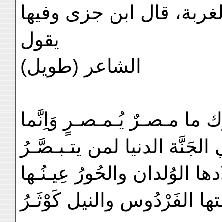
لغربة، قال ابن جزى وفيها
يقول
الشاعر (طويل)
ما مـصـرٌ يُـمـصـرٍ وَاِنَّما
الجَنَّة الدنيا لمن يتـبـصَّـرُ
ها الوُلدان والحُورُ عِيـنُـها
 الفَرْدُوس والنيل كَوْثَـرُ