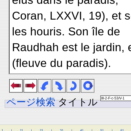
Coran, LXXVI, 19), et s
les houris. Son île de
Raudhah est le jardin, e
(fleuve du paradis).
ページ検索
タイトル
1
.
.
.
.
|
.
.
.
.
11
.
.
.
.
|
.
.
.
.
21
.
.
.
.
|
.
.
.
.
31
.
.
.
.
|
.
.
.
.
41
.
.
.
.
|
.
.
.
.
51
.
.
.
.
|
.
.
.
.
61
.
.
.
.