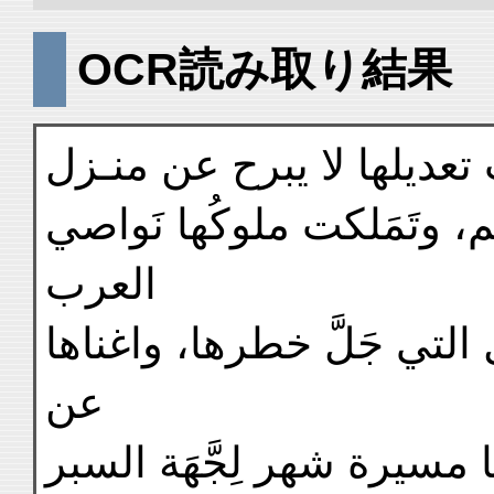
OCR読み取り結果
عديلها لا يبرح عن منـزل
، وتَمَلكت ملوكُها نَواصي
العرب
لتي جَلَّ خطرها، واغناها
عن
ا مسيرة شهر لِجَّهَة السبر