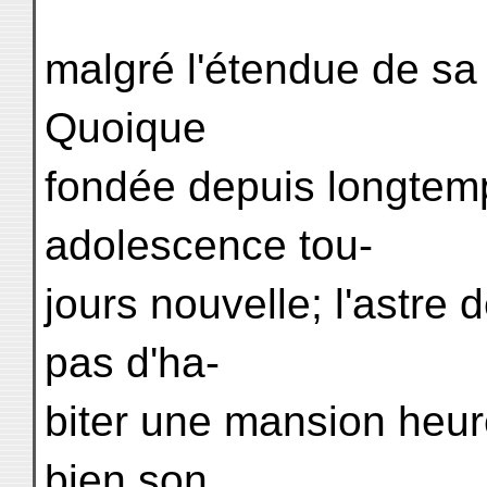
malgré l'étendue de sa 
Quoique
fondée depuis longtemps
adolescence tou-
jours nouvelle; l'astre
pas d'ha-
biter une mansion heu
bien son