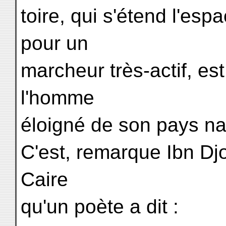
toire, qui s'étend l'es
pour un
marcheur très-actif, es
l'homme
éloigné de son pays na
C'est, remarque Ibn Djo
Caire
qu'un poète a dit :