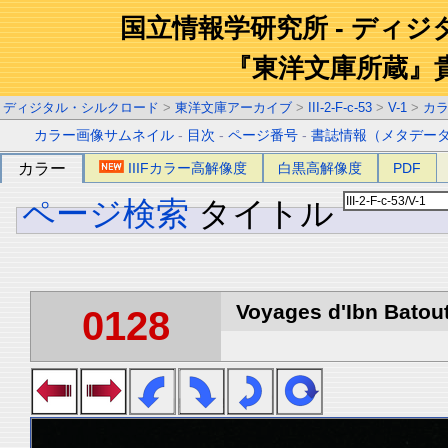
国立情報学研究所 - ディ
『東洋文庫所蔵』
ディジタル・シルクロード
>
東洋文庫アーカイブ
>
III-2-F-c-53
>
V-1
>
カ
カラー画像サムネイル
-
目次
-
ページ番号
-
書誌情報（メタデー
カラー
IIIFカラー高解像度
白黒高解像度
PDF
ページ検索
タイトル
Voyages d'Ibn Batout
0128