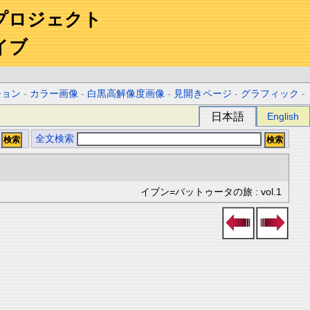
プロジェクト
イブ
ション
-
カラー画像
-
白黒高解像度画像
-
見開きページ
-
グラフィック
-
日本語
English
全文検索
イブン=バットゥータの旅 : vol.1