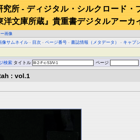
研究所 - ディジタル・シルクロード・
東洋文庫所蔵』貴重書デジタルアーカ
ラー画像
画像サムネイル
-
目次
-
ページ番号
-
書誌情報（メタデータ）
-
キャプ
ジ検索
タイトル
ページ
ah : vol.1