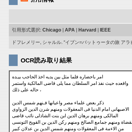
引用形式選択:
Chicago
|
APA
|
Harvard
|
IEEE
ドフレメリー, シャルル. “イブン=バットゥータの旅 アラビア
OCR読み取り結果
امر باحضاره فلما مثل بين يديه اخذ الحاجب بيـده
واقعده حيث نفذ امر السلطان مما يلى قاضى المالكية واستمر
حاله على ذلك ،
ذكر بعض علماء مصر واعيانها فـنهم شمس الدين
الاصبهانى امام الدنيا فى المعقولات ومنهم شرن الدين الزواوى
المالكى ومنهم برهان الدين ابن بنت الشاذلى نائب قاضى
لقضاة ومنهم جمامع الصالح ومنهم ركن الدين بن القويح التونسى
من الاءمة فى المعقولات ومنهم شمس الدين بن عدلان كبير