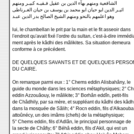
الشافعية ومنهم بهآء الدين بن عقيل فـقيـه كبيـر ومنهم
اثيـر الدين ابو حيان ابو محمد بن يوسف بن حيان الغـرناطى
وهو اعلمهم بالنحو ومنهم الشيخ الصالح بدر الدين عبـد
lui, le chambellan le prit par la main et le fit asseoir dans
l'endroit qu'avait fixé l'ordre du sultan, c'est-à-dire immédi
ment après le kâdhi des mâlikites. Sa situation demeura
conforme à ce précédent.
DE QUELQUES SAVANTS ET DE QUELQUES PERSO
DU CAIRE.
On remarque parmi eux : 1° Chems eddin Alisbahâny, le
guide du monde dans les sciences métaphysiques; 2° Ch
eddin Azzouâouy, le mâlikite; 3° Borhân eddîn, petit-fils
de Châdhily, par sa mère, et suppléant du kâdhi des kâdh
dans la mosquée de Sâlih; 4° Rocn eddin, fils d'Alkaouba
attoûnécy, un des imâms (chefs) de la métaphysique;
5° Chems eddin, fils d'Adlân, le principal personnage de
la secte de Châfiy; 6° Béhâ eddin, fils d'Akil, qui est un