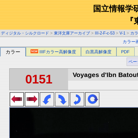
国立情報学
『
ディジタル・シルクロード
>
東洋文庫アーカイブ
>
III-2-F-c-53
>
V-1
>
カ
カラー
カラー
IIIFカラー高解像度
白黒高解像度
PDF
ペー
Voyages d'Ibn Batout
0151