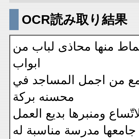
OCR読み取り結果
اط منها محاذى لباب من
ابواب
مع من اجمل المساجد في
محسنه بركة
تّساع ومنبرها بديع العمل
 جامعها مدرسة مناسبة له