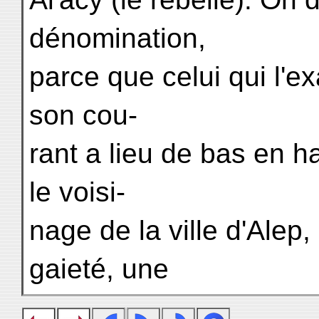
dénomination,
parce que celui qui l'e
son cou-
rant a lieu de bas en h
le voisi-
nage de la ville d'Alep
gaieté, une