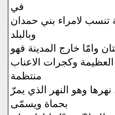
في
 تنسب لامراء بني حمدان
وبالبلد
 وامّا خارج المدينة فهو
العظيمة وكجرات الاعناب
منتظمة
رها وهو النهر الذي يمرّ
بحماة ويسمّى