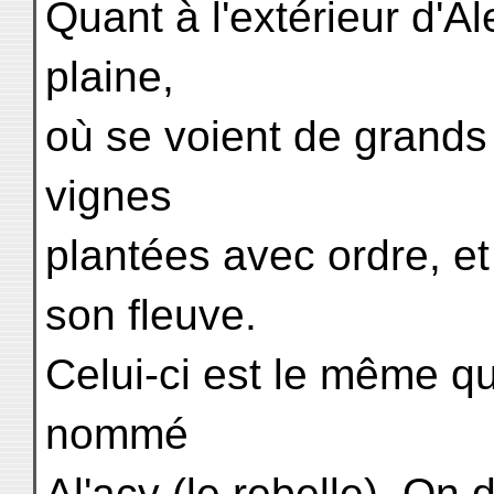
Quant à l'extérieur d'Al
plaine,
où se voient de grand
vignes
plantées avec ordre, et
son fleuve.
Celui-ci est le même q
nommé
Al'acy (le rebelle). On d