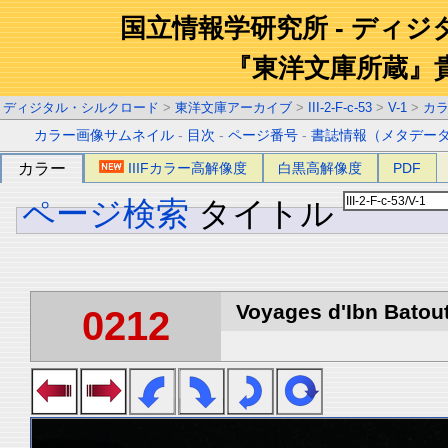
国立情報学研究所 - ディ
『東洋文庫所蔵』
ディジタル・シルクロード
>
東洋文庫アーカイブ
>
III-2-F-c-53
>
V-1
>
カ
カラー画像サムネイル
-
目次
-
ページ番号
-
書誌情報（メタデー
カラー
IIIFカラー高解像度
白黒高解像度
PDF
ページ検索
タイトル
Voyages d'Ibn Batout
0212