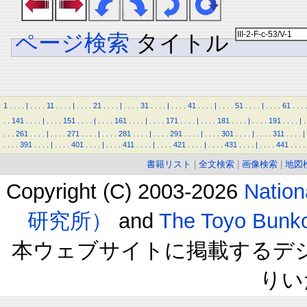
ページ検索
タイトル
1
.
.
.
.
|
.
.
.
.
11
.
.
.
.
|
.
.
.
.
21
.
.
.
.
|
.
.
.
.
31
.
.
.
.
|
.
.
.
.
41
.
.
.
.
|
.
.
.
.
51
.
.
.
.
|
.
.
.
.
61
.
.
.
.
.
.
141
.
.
.
.
|
.
.
.
.
151
.
.
.
.
|
.
.
.
.
161
.
.
.
.
|
.
.
.
.
171
.
.
.
.
|
.
.
.
.
181
.
.
.
.
|
.
.
.
.
191
.
.
.
.
|
.
.
.
.
261
.
.
.
.
|
.
.
.
.
271
.
.
.
.
|
.
.
.
.
281
.
.
.
.
|
.
.
.
.
291
.
.
.
.
|
.
.
.
.
301
.
.
.
.
|
.
.
.
.
311
.
.
.
.
|
.
.
.
.
391
.
.
.
.
|
.
.
.
.
401
.
.
.
.
|
.
.
.
.
411
.
.
.
.
|
.
.
.
.
421
.
.
.
.
|
.
.
.
.
431
.
.
.
.
|
.
.
.
.
441
.
.
.
.
書籍リスト
|
全文検索
|
画像検索
|
地図
Copyright (C) 2003-2026
Natio
研究所）
and
The Toyo B
本ウェブサイトに掲載するデ
りい