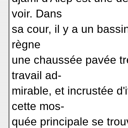
voir. Dans
sa cour, il y a un bassin
règne
une chaussée pavée trè
travail ad-
mirable, et incrustée d'
cette mos-
quée principale se trou