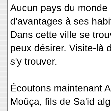
Aucun pays du monde n
d'avantages à ses habit
Dans cette ville se tro
peux désirer. Visite-là
s'y trouver.
Écoutons maintenant Ab
Moûça, fils de Sa'id al