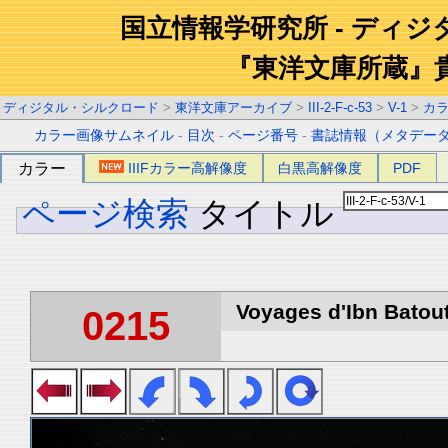
国立情報学研究所 - ディ
『東洋文庫所蔵』
ディジタル・シルクロード
>
東洋文庫アーカイブ
>
III-2-F-c-53
>
V-1
>
カ
カラー画像サムネイル
-
目次
-
ページ番号
-
書誌情報（メタデー
カラー
IIIFカラー高解像度
白黒高解像度
PDF
ページ検索
タイトル
Voyages d'Ibn Batout
0215