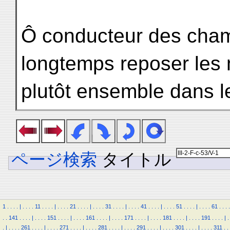
Ô conducteur des cham
longtemps reposer les
plutôt ensemble dans l
ページ検索
タイトル
1
.
.
.
.
|
.
.
.
.
11
.
.
.
.
|
.
.
.
.
21
.
.
.
.
|
.
.
.
.
31
.
.
.
.
|
.
.
.
.
41
.
.
.
.
|
.
.
.
.
51
.
.
.
.
|
.
.
.
.
61
.
.
.
.
.
.
141
.
.
.
.
|
.
.
.
.
151
.
.
.
.
|
.
.
.
.
161
.
.
.
.
|
.
.
.
.
171
.
.
.
.
|
.
.
.
.
181
.
.
.
.
|
.
.
.
.
191
.
.
.
.
|
.
.
|
.
.
.
.
261
.
.
.
.
|
.
.
.
.
271
.
.
.
.
|
.
.
.
.
281
.
.
.
.
|
.
.
.
.
291
.
.
.
.
|
.
.
.
.
301
.
.
.
.
|
.
.
.
.
311
.
.