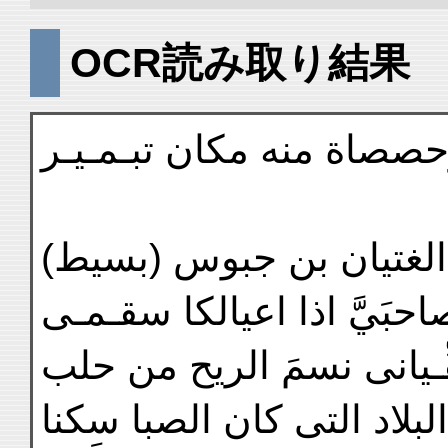
OCR読み取り結果
صصاة منه مكان تبـمـيـر
و الغتيان بن جبوس (بسيط
احبَيَّ اذا اعيالكا سقـمـى
ِّـيانى نسمَ الريح من حلب
لبلاد التى كان الصبا سكنا