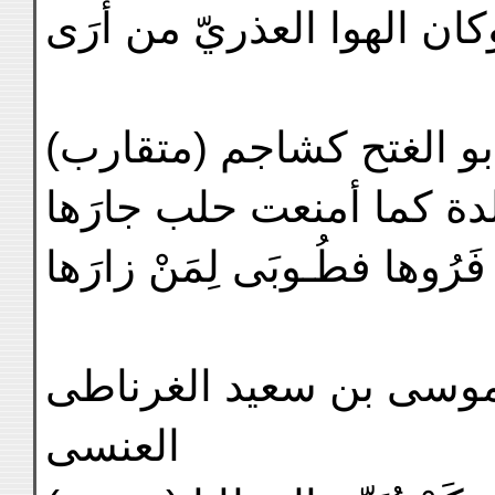
كان الهوا العذريّ من أَرَى
ابو الغتح كشاجم (متقارب
بلدة كما أمنعت حلب جارَها
َرُوها فطُـوبَى لِمَنْ زارَها
 موسى بن سعيد الغرناطى
العنسى