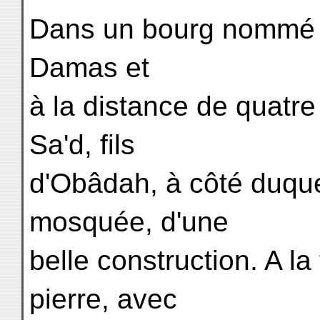
Dans un bourg nommé E
Damas et
à la distance de quatre 
Sa'd, fils
d'Obâdah, à côté duque
mosquée, d'une
belle construction. A la
pierre, avec