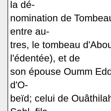
la dé-
nomination de Tombeaux
entre au-
tres, le tombeau d'Abo
l'édentée), et de
son épouse Oumm Eddar
d'O-
beïd; celui de Ouâthilah,