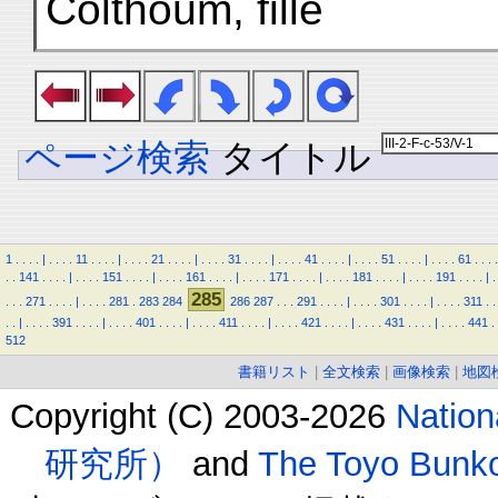
Colthoûm, fille
ページ検索
タイトル
1
.
.
.
.
|
.
.
.
.
11
.
.
.
.
|
.
.
.
.
21
.
.
.
.
|
.
.
.
.
31
.
.
.
.
|
.
.
.
.
41
.
.
.
.
|
.
.
.
.
51
.
.
.
.
|
.
.
.
.
61
.
.
.
.
.
.
141
.
.
.
.
|
.
.
.
.
151
.
.
.
.
|
.
.
.
.
161
.
.
.
.
|
.
.
.
.
171
.
.
.
.
|
.
.
.
.
181
.
.
.
.
|
.
.
.
.
191
.
.
.
.
|
.
285
.
.
.
271
.
.
.
.
|
.
.
.
.
281
.
283
284
286
287
.
.
.
291
.
.
.
.
|
.
.
.
.
301
.
.
.
.
|
.
.
.
.
311
.
.
.
.
|
.
.
.
.
391
.
.
.
.
|
.
.
.
.
401
.
.
.
.
|
.
.
.
.
411
.
.
.
.
|
.
.
.
.
421
.
.
.
.
|
.
.
.
.
431
.
.
.
.
|
.
.
.
.
441
.
512
書籍リスト
|
全文検索
|
画像検索
|
地図
Copyright (C) 2003-2026
Natio
研究所）
and
The Toyo B