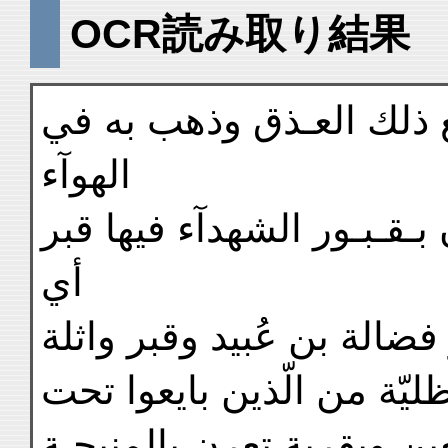
OCR読み取り結果
ع ذلك العـذق وذهب به في
الهوآء
بـقـبـور الشهدآء فيها قبر
أي
فضالة بن عُبيد وقبر واثلة
يّة من الّذين بايعوا تحت
ن وبقرية تعرن بالمنيحـة