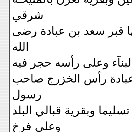
شرقي
ا قبر سعد بن عبادة رضى
الله
بنآء وعلى رأسه حجر فيه
عبادة رأس الخزرج صاحب
رسول
تسليما وبقرية قبالي البلد
وعلى فرخ