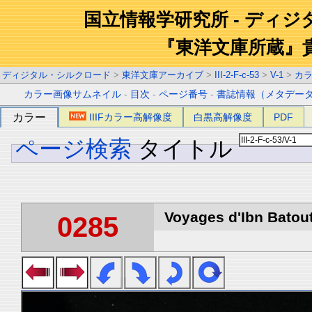
国立情報学研究所 - ディ
『東洋文庫所蔵』
ディジタル・シルクロード
>
東洋文庫アーカイブ
>
III-2-F-c-53
>
V-1
>
カ
カラー画像サムネイル
-
目次
-
ページ番号
-
書誌情報（メタデー
カラー
IIIFカラー高解像度
白黒高解像度
PDF
ページ検索
タイトル
Voyages d'Ibn Batout
0285