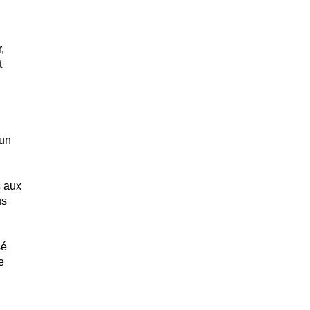
,
t
 un
s aux
us
sé
e