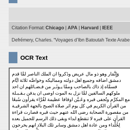
Citation Format:
Chicago
|
APA
|
Harvard
|
IEEE
Defrémery, Charles. “Voyages d’Ibn Batoutah Texte Arabe
OCR Text
وَإِنَّمَار وهو ذو مال عريض وذَكروا ان الملك الناصر لمَّا قدم
دمشق اضافه وجميع اهل دولته ومماليكه وخواصَّه ثلاثة ايَّام
فسمَّاه إذ ذاك بالصاحب وممَّا يـوثَـر من فـضـائلهم ان احد
ملوكهم السالفين لمَّا نزل به الموت اوصى ان يدفن بـقـبـلة
ع المكرَّم وتُجفى قبره وعَـيَّن اوقافا عظيمة لقُرَّاء يقرأون سُبعًا
من القرآن الكريم في كل يوم اثر صلاة الصبح بالجهة الشرقيـة
من مقصورة الصحابة رضى الله عنهم حيث قبره فصارت قراءة
القرآن على قبره لا تنقطع ابداء وبقى ذلك الرسم للجميل بعده
لِخُلَّداء ومن عادة اهل دمشق وسابر تلك البلاد انهم يخرجون