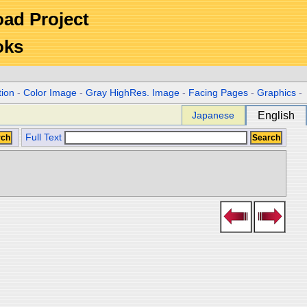
Road Project
oks
tion
-
Color Image
-
Gray HighRes. Image
-
Facing Pages
-
Graphics
-
Japanese
English
Full Text