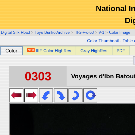
National In
Di
Digital Silk Road
>
Toyo Bunko Archive
>
III-2-F-c-53
>
V-1
>
Color Image
Color Thumbnail
-
Table 
Color
IIIF Color HighRes
Gray HighRes
PDF
0303
Voyages d'Ibn Batout