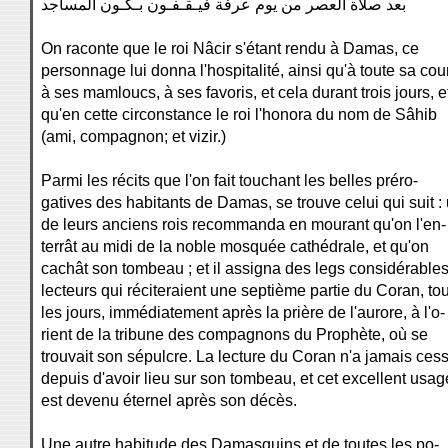
بعد صلاة العصر من يوم عرفة فيـقـفـون بـكَّـون المساجد
On raconte que le roi Nâcir s'étant rendu à Damas, ce
personnage lui donna l'hospitalité, ainsi qu'à toute sa cour
à ses mamloucs, à ses favoris, et cela durant trois jours, e
qu'en cette circonstance le roi l'honora du nom de Sâhib
(ami, compagnon; et vizir.)
Parmi les récits que l'on fait touchant les belles préro-
gatives des habitants de Damas, se trouve celui qui suit :
de leurs anciens rois recommanda en mourant qu'on l'en-
terrât au midi de la noble mosquée cathédrale, et qu'on
cachât son tombeau ; et il assigna des legs considérable
lecteurs qui réciteraient une septième partie du Coran, to
les jours, immédiatement après la prière de l'aurore, à l'o-
rient de la tribune des compagnons du Prophète, où se
trouvait son sépulcre. La lecture du Coran n'a jamais ces
depuis d'avoir lieu sur son tombeau, et cet excellent usag
est devenu éternel après son décès.
Une autre habitude des Damasquins et de toutes les po-