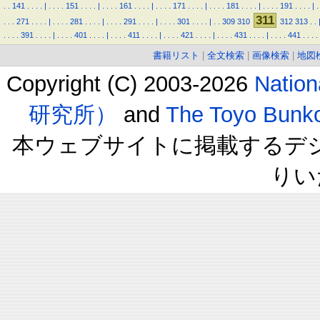
.
.
141
.
.
.
.
|
.
.
.
.
151
.
.
.
.
|
.
.
.
.
161
.
.
.
.
|
.
.
.
.
171
.
.
.
.
|
.
.
.
.
181
.
.
.
.
|
.
.
.
.
191
.
.
.
.
|
.
311
.
.
.
271
.
.
.
.
|
.
.
.
.
281
.
.
.
.
|
.
.
.
.
291
.
.
.
.
|
.
.
.
.
301
.
.
.
.
|
.
.
309
310
312
313
.
.
.
.
.
.
391
.
.
.
.
|
.
.
.
.
401
.
.
.
.
|
.
.
.
.
411
.
.
.
.
|
.
.
.
.
421
.
.
.
.
|
.
.
.
.
431
.
.
.
.
|
.
.
.
.
441
.
.
.
.
書籍リスト
|
全文検索
|
画像検索
|
地図
Copyright (C) 2003-2026
Natio
研究所）
and
The Toyo B
本ウェブサイトに掲載するデ
りい