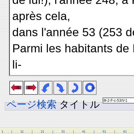
après cela,
dans l'année 53 (253 de
Parmi les habitants de
li-
ページ検索
タイトル
1
.
.
.
.
|
.
.
.
.
11
.
.
.
.
|
.
.
.
.
21
.
.
.
.
|
.
.
.
.
31
.
.
.
.
|
.
.
.
.
41
.
.
.
.
|
.
.
.
.
51
.
.
.
.
|
.
.
.
.
61
.
.
.
.