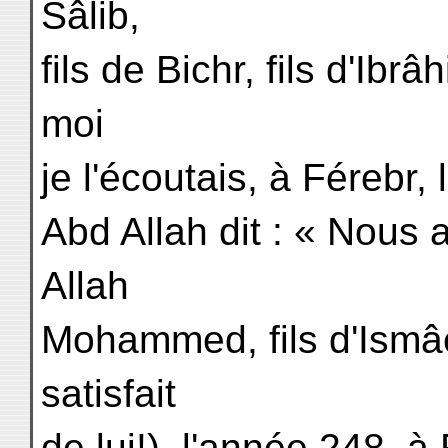
Sâlib,
fils de Bichr, fils d'Ibrâ
moi
je l'écoutais, à Férebr,
Abd Allah dit : « Nous 
Allah
Mohammed, fils d'Ismâe
satisfait
de lui!), l'année 248, à