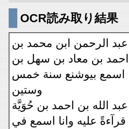
OCR読み取り結果
 عبد الرحمن ابن محمد بن
احمد بن معاد بن سهل بن
نا اسمع بيوشنع سنة خمس
وستين
د الله بن احمد بن حُوَيَّة
آءةً عليه وانا اسمع في