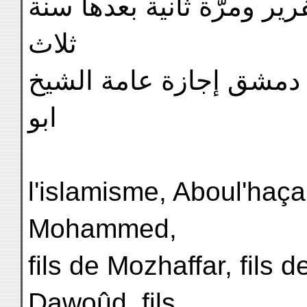
ير ومرَّة ثانية بعدها سنة
ثلاث
 دمشق إجازة عامة الشيخ
ابو
l'islamisme, Aboul'haça
Mohammed,
fils de Mozhaffar, fils
Dawoûd, fils