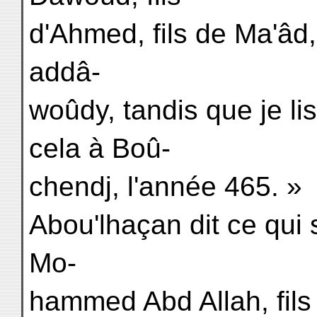
d'Ahmed, fils de Ma'âd, 
addâ-
woûdy, tandis que je lisa
cela à Boû-
chendj, l'année 465. »
Abou'lhaçan dit ce qui s
Mo-
hammed Abd Allah, fils