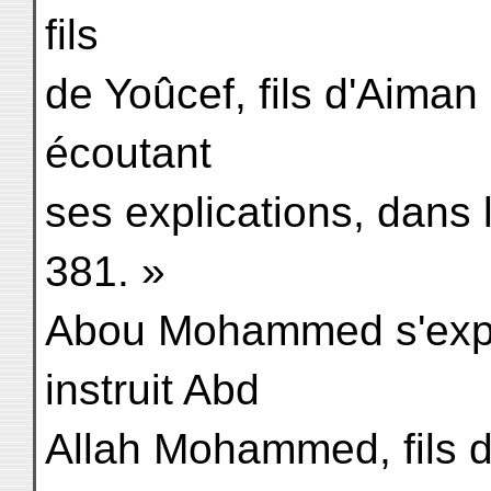
fils
de Yoûcef, fils d'Aiman
écoutant
ses explications, dans 
381. »
Abou Mohammed s'expri
instruit Abd
Allah Mohammed, fils de