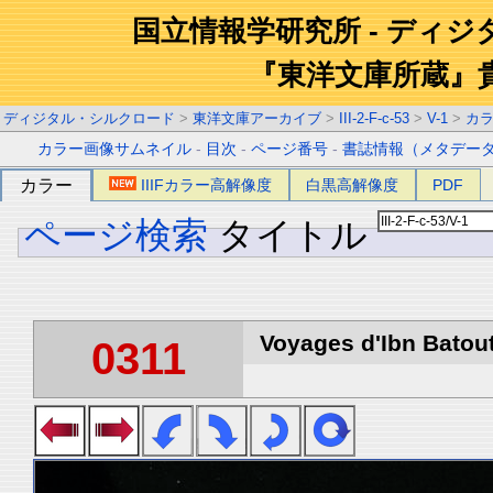
国立情報学研究所 - ディ
『東洋文庫所蔵』
ディジタル・シルクロード
>
東洋文庫アーカイブ
>
III-2-F-c-53
>
V-1
>
カ
カラー画像サムネイル
-
目次
-
ページ番号
-
書誌情報（メタデー
カラー
IIIFカラー高解像度
白黒高解像度
PDF
ページ検索
タイトル
Voyages d'Ibn Batout
0311